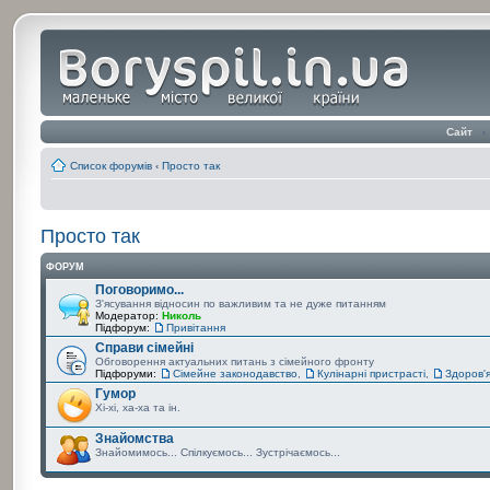
Сайт
‹
Список форумів
‹
Просто так
Просто так
ФОРУМ
Поговоримо...
З'ясування відносин по важливим та не дуже питанням
Модератор:
Николь
Підфорум:
Привітання
Справи сімейні
Обговорення актуальних питань з сімейного фронту
Підфоруми:
Сімейне законодавство
,
Кулінарні пристрасті
,
Здоров'
Гумор
Хі-хі, ха-ха та ін.
Знайомства
Знайомимось... Спілкуємось... Зустрічаємось...