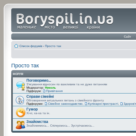
Сайт
‹
Список форумів
‹
Просто так
Просто так
ФОРУМ
Поговоримо...
З'ясування відносин по важливим та не дуже питанням
Модератор:
Николь
Підфорум:
Привітання
Справи сімейні
Обговорення актуальних питань з сімейного фронту
Підфоруми:
Сімейне законодавство
,
Кулінарні пристрасті
,
Здоров'
Гумор
Хі-хі, ха-ха та ін.
Знайомства
Знайомимось... Спілкуємось... Зустрічаємось...