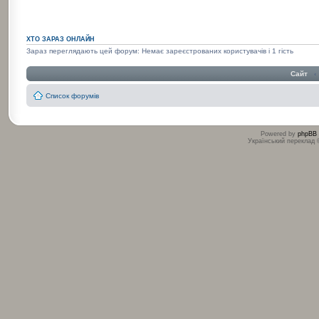
ХТО ЗАРАЗ ОНЛАЙН
Зараз переглядають цей форум: Немає зареєстрованих користувачів і 1 гість
Сайт
‹
Список форумів
Powered by
phpBB
Український переклад
:
: