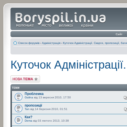
Сайт
‹
Список форумів
‹
Адміністрація
‹
Куточок Адміністрації. Скарги, пропозиції, баги
Куточок Адміністрації.
Створити нову тему
ТЕМИ
Проблемка
Galina
від 13 вересня 2010, 17:50
пропозиції
Tan
від 14 березня 2010, 01:51
Как?
Dema
від 03 лютого 2013, 10:38