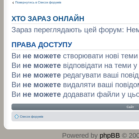
Повернутись в Список форумів
ХТО ЗАРАЗ ОНЛАЙН
Зараз переглядають цей форум: Нема
ПРАВА ДОСТУПУ
Ви
не можете
створювати нові теми
Ви
не можете
відповідати на теми 
Ви
не можете
редагувати ваші пові
Ви
не можете
видаляти ваші повідо
Ви
не можете
додавати файли у ць
Сайт
‹
Список форумів
Powered by
phpBB
© 200