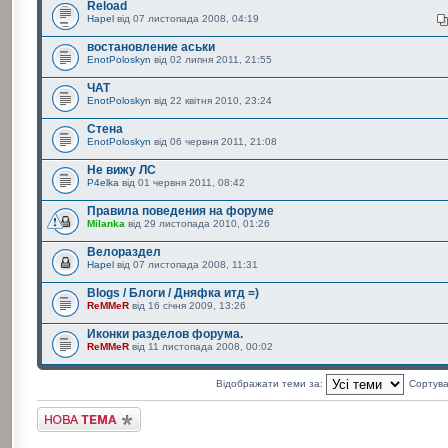
Reload
Hapel
від 07 листопада 2008, 04:19
востановление аськи
EnotPoloskyn
від 02 липня 2011, 21:55
ЧАТ
EnotPoloskyn
від 22 квітня 2010, 23:24
Стена
EnotPoloskyn
від 06 червня 2011, 21:08
Не вижу ЛС
P4elka
від 01 червня 2011, 08:42
Правила поведения на форуме
Milanka
від 29 листопада 2010, 01:26
Велораздел
Hapel
від 07 листопада 2008, 11:31
Blogs / Блоги / Дняфка итд =)
ReMMeR
від 16 січня 2009, 13:26
Иконки разделов форума.
ReMMeR
від 11 листопада 2008, 00:02
Відображати теми за:
Сортув
Створити нову тему