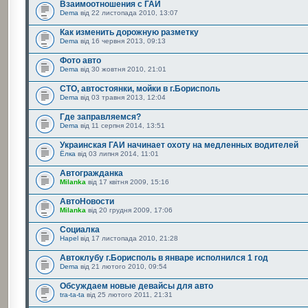
Взаимоотношения с ГАИ
Dema
від 22 листопада 2010, 13:07
Как изменить дорожную разметку
Dema
від 16 червня 2013, 09:13
Фото авто
Dema
від 30 жовтня 2010, 21:01
СТО, автостоянки, мойки в г.Борисполь
Dema
від 03 травня 2013, 12:04
Где заправляемся?
Dema
від 11 серпня 2014, 13:51
Украинская ГАИ начинает охоту на медленных водителей
Ёлка
від 03 липня 2014, 11:01
Автогражданка
Milanka
від 17 квітня 2009, 15:16
АвтоНовости
Milanka
від 20 грудня 2009, 17:06
Социалка
Hapel
від 17 листопада 2010, 21:28
Автоклубу г.Борисполь в январе исполнился 1 год
Dema
від 21 лютого 2010, 09:54
Обсуждаем новые девайсы для авто
tra-ta-ta
від 25 лютого 2011, 21:31