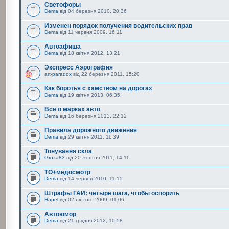
Светофоры
Dema
від 04 березня 2010, 20:36
Изменен порядок получения водительских прав
Dema
від 11 червня 2009, 16:11
Автоафиша
Dema
від 18 квітня 2012, 13:21
Экспресс Аэрография
art-paradox
від 22 березня 2011, 15:20
Как боротья с хамством на дорогах
Dema
від 19 квітня 2013, 06:35
Всё о марках авто
Dema
від 16 березня 2013, 22:12
Правила дорожного движения
Dema
від 29 квітня 2011, 11:39
Тонування скла
Groza83
від 20 жовтня 2011, 14:11
ТО+медосмотр
Dema
від 14 червня 2010, 11:15
Штрафы ГАИ: четыре шага, чтобы оспорить
Hapel
від 02 лютого 2009, 01:06
Автоюмор
Dema
від 21 грудня 2012, 10:58