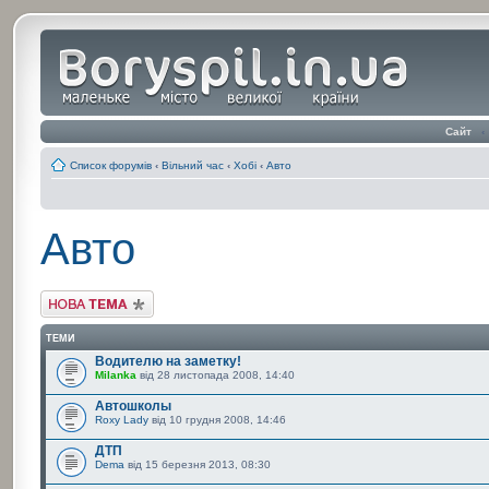
Сайт
‹
Список форумів
‹
Вільний час
‹
Хобі
‹
Авто
Авто
Створити нову тему
ТЕМИ
Водителю на заметку!
Milanka
від 28 листопада 2008, 14:40
Автошколы
Roxy Lady
від 10 грудня 2008, 14:46
ДТП
Dema
від 15 березня 2013, 08:30