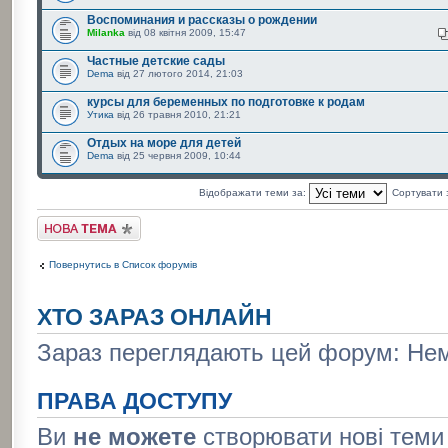
Воспоминания и рассказы о рождении
Milanka
від 08 квітня 2009, 15:47
Частные детские сады
Dema
від 27 лютого 2014, 21:03
курсы для беременных по подготовке к родам
Утика
від 26 травня 2010, 21:21
Отдых на море для детей
Dema
від 25 червня 2009, 10:44
Відображати теми за:
Сортувати
Створити нову тему
Повернутись в Список форумів
ХТО ЗАРАЗ ОНЛАЙН
Зараз переглядають цей форум: Нема
ПРАВА ДОСТУПУ
Ви
не можете
створювати нові теми