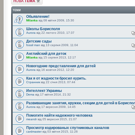
ТЕМИ
Обьявление!
Milanka
від 08 квітня 2009, 15:30
Школы Борисполя
Aurora
від 22 лютого 2010, 17:37
Детские сады
fossil man
від 13 серпня 2009, 11:04
Английский для деток
Milanka
від 15 серпня 2013, 12:17
Новогодние представления для детей
Aurora
від 16 жовтня 2012, 12:20
Как я от жадности бросил курить.
Странник
від 22 січня 2013, 07:44
Интеллект Украины
Dema
від 17 квітня 2014, 21:32
Развивающие занятия, кружки, секции для детей в Бориспо
Aurora
від 17 вересня 2009, 14:45
Помогите найти надежного человека
meandr
від 05 вересня 2015, 21:07
Просмотр кодированых спутниковых каналов
cardmaster
від 03 квітня 2015, 11:26