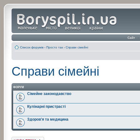
Сайт
‹
Список форумів
‹
Просто так
‹
Справи сімейні
Справи сімейні
ФОРУМ
Сімейне законодавство
Кулінарні пристрасті
Здоров'я та медицина
Створити нову тему