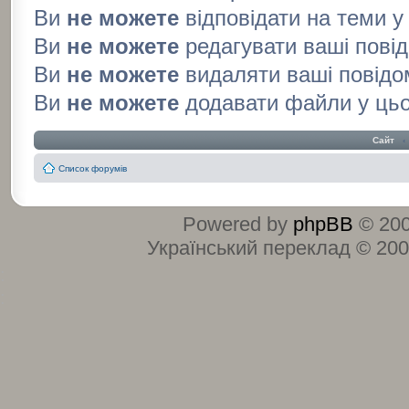
Ви
не можете
відповідати на теми 
Ви
не можете
редагувати ваші пові
Ви
не можете
видаляти ваші повідо
Ви
не можете
додавати файли у ць
Сайт
‹
Список форумів
Powered by
phpBB
© 200
Український переклад © 20
:
: