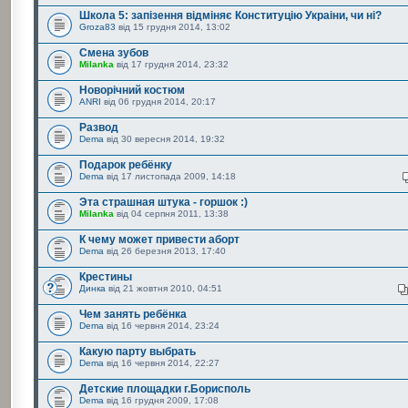
Школа 5: запізення відміняє Конституцію Украіни, чи ні?
Groza83
від 15 грудня 2014, 13:02
Смена зубов
Milanka
від 17 грудня 2014, 23:32
Новорічний костюм
ANRI
від 06 грудня 2014, 20:17
Развод
Dema
від 30 вересня 2014, 19:32
Подарок ребёнку
Dema
від 17 листопада 2009, 14:18
Эта страшная штука - горшок :)
Milanka
від 04 серпня 2011, 13:38
К чему может привести аборт
Dema
від 26 березня 2013, 17:40
Крестины
Динка
від 21 жовтня 2010, 04:51
Чем занять ребёнка
Dema
від 16 червня 2014, 23:24
Какую парту выбрать
Dema
від 16 червня 2014, 22:27
Детские площадки г.Борисполь
Dema
від 16 грудня 2009, 17:08