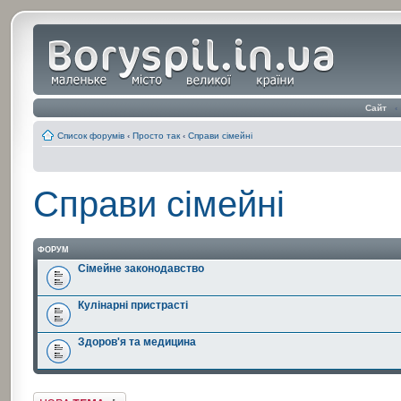
Сайт
‹
Список форумів
‹
Просто так
‹
Справи сімейні
Справи сімейні
ФОРУМ
Сімейне законодавство
Кулінарні пристрасті
Здоров'я та медицина
Створити нову тему