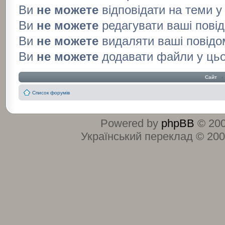
Ви
не можете
відповідати на теми 
Ви
не можете
редагувати ваші пові
Ви
не можете
видаляти ваші повідо
Ви
не можете
додавати файли у ць
Сайт
‹
Список форумів
Powered by
phpBB
© 200
Український переклад © 20
:
: