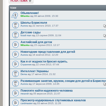
ТЕМИ
Обьявление!
Milanka
від 08 квітня 2009, 15:30
Школы Борисполя
Aurora
від 22 лютого 2010, 17:37
Детские сады
fossil man
від 13 серпня 2009, 11:04
Английский для деток
Milanka
від 15 серпня 2013, 12:17
Новогодние представления для детей
Aurora
від 16 жовтня 2012, 12:20
Как я от жадности бросил курить.
Странник
від 22 січня 2013, 07:44
Интеллект Украины
Dema
від 17 квітня 2014, 21:32
Развивающие занятия, кружки, секции для детей в Бориспо
Aurora
від 17 вересня 2009, 14:45
Помогите найти надежного человека
meandr
від 05 вересня 2015, 21:07
Просмотр кодированых спутниковых каналов
cardmaster
від 03 квітня 2015, 11:26