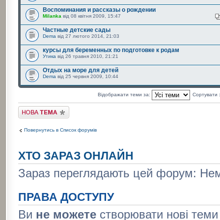
Воспоминания и рассказы о рождении
Milanka
від 08 квітня 2009, 15:47
Частные детские сады
Dema
від 27 лютого 2014, 21:03
курсы для беременных по подготовке к родам
Утика
від 26 травня 2010, 21:21
Отдых на море для детей
Dema
від 25 червня 2009, 10:44
Відображати теми за:
Сортувати
Створити нову тему
Повернутись в Список форумів
ХТО ЗАРАЗ ОНЛАЙН
Зараз переглядають цей форум: Нема
ПРАВА ДОСТУПУ
Ви
не можете
створювати нові теми