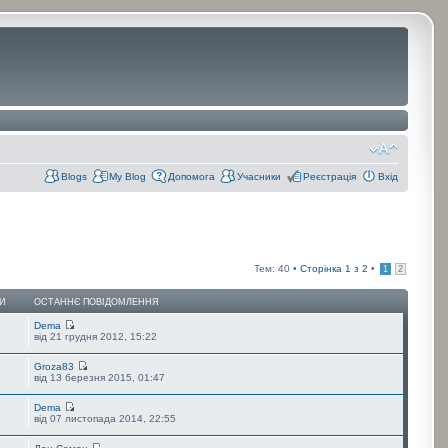
Blogs
My Blog
Допомога
Учасники
Реєстрація
Вхід
Тем: 40 •
Сторінка
1
з
2
•
1
2
И
ОСТАННЄ ПОВІДОМЛЕННЯ
Dema
від 21 грудня 2012, 15:22
Groza83
від 13 березня 2015, 01:47
Dema
від 07 листопада 2014, 22:55