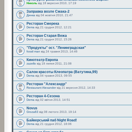
Николь
від 18 вересня 2010, 17:19
Заправка возле Смака-2
Динка
від 04 жовтня 2010, 21:47
Ресторан Смерека
Dema
від 21 грудня 2012, 12:21
Ресторан Старая Вежа
Dema
від 21 грудня 2012, 15:26
"Продукты" ост. "Ленинградская"
fossil man
від 24 травня 2013, 14:46
Кинотеатр Европа
zazello
від 19 липня 2011, 21:08
Салон красоты Клеопатра (Ватутина,99)
Dema
від 04 травня 2013, 09:55
Ресторан "Александр"
Restaurant Alexander
від 21 вересня 2012, 14:33
Ресторан 4-Сезона
Dema
від 02 квітня 2013, 14:51
Novus
Groza83
від 08 лютого 2013, 19:14
Байкерський паб Night Road!
Dema
від 21 грудня 2012, 18:06