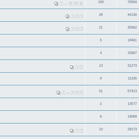
100
76594
...
1
9
10
11
28
44130
1
2
3
21
39362
1
2
3
5
18461
4
15967
13
31273
1
2
0
11326
51
57413
...
1
4
5
6
2
13577
6
19069
10
29173
1
2