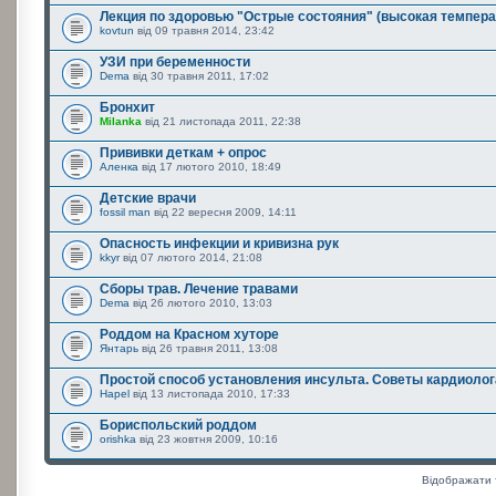
Лекция по здоровью "Острые состояния" (высокая темпера
kovtun
від 09 травня 2014, 23:42
УЗИ при беременности
Dema
від 30 травня 2011, 17:02
Бронхит
Milanka
від 21 листопада 2011, 22:38
Прививки деткам + опрос
Аленка
від 17 лютого 2010, 18:49
Детские врачи
fossil man
від 22 вересня 2009, 14:11
Опасность инфекции и кривизна рук
kkyr
від 07 лютого 2014, 21:08
Сборы трав. Лечение травами
Dema
від 26 лютого 2010, 13:03
Роддом на Красном хуторе
Янтарь
від 26 травня 2011, 13:08
Простой способ установления инсульта. Советы кардиолог
Hapel
від 13 листопада 2010, 17:33
Бориспольский роддом
orishka
від 23 жовтня 2009, 10:16
Відображати 