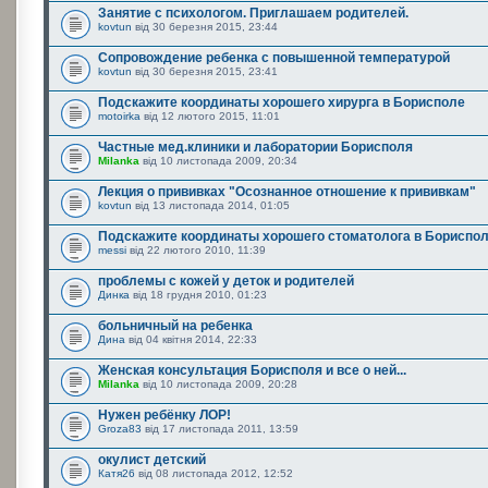
Занятие с психологом. Приглашаем родителей.
kovtun
від 30 березня 2015, 23:44
Сопровождение ребенка с повышенной температурой
kovtun
від 30 березня 2015, 23:41
Подскажите координаты хорошего хирурга в Борисполе
motoirka
від 12 лютого 2015, 11:01
Частные мед.клиники и лаборатории Борисполя
Milanka
від 10 листопада 2009, 20:34
Лекция о прививках "Осознанное отношение к прививкам"
kovtun
від 13 листопада 2014, 01:05
Подскажите координаты хорошего стоматолога в Бориспо
messi
від 22 лютого 2010, 11:39
проблемы с кожей у деток и родителей
Динка
від 18 грудня 2010, 01:23
больничный на ребенка
Дина
від 04 квітня 2014, 22:33
Женская консультация Борисполя и все о ней...
Milanka
від 10 листопада 2009, 20:28
Нужен ребёнку ЛОР!
Groza83
від 17 листопада 2011, 13:59
окулист детский
Катя26
від 08 листопада 2012, 12:52