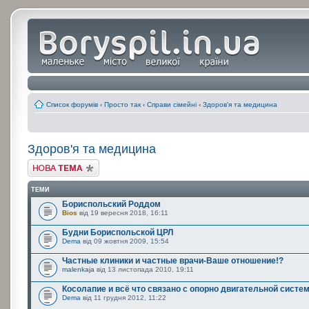
Список форумів
‹
Просто так
‹
Справи сімейні
‹
Здоров'я та медицина
Здоров'я та медицина
Створити нову тему
ТЕМИ
Бориспольский Роддом
Bios
від 19 вересня 2018, 16:11
Будни Бориспольской ЦРЛ
Dema
від 09 жовтня 2009, 15:54
Частные клиники и частные врачи-Ваше отношение!?
malenkaja
від 13 листопада 2010, 19:11
Косолапие и всё что связано с опорно двигательной систе
Dema
від 11 грудня 2012, 11:22