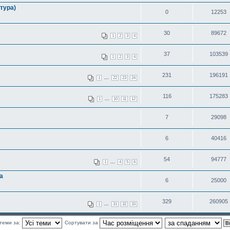
тура)
0
12253
30
89672
1
2
3
4
37
103539
1
2
3
4
231
196191
...
1
22
23
24
116
175283
...
1
10
11
12
7
29098
6
40416
54
94777
...
1
4
5
6
а
6
25000
329
260905
...
1
31
32
33
теми за:
Сортувати за