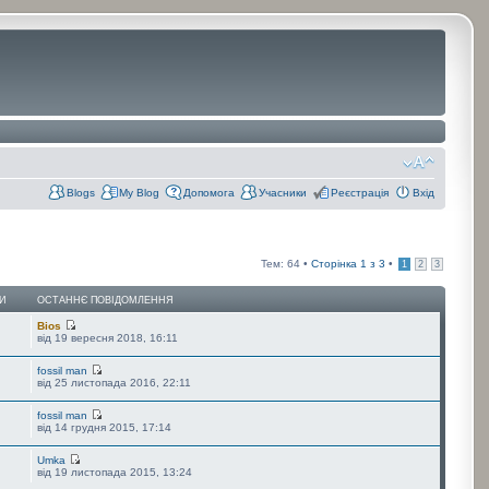
Blogs
My Blog
Допомога
Учасники
Реєстрація
Вхід
Тем: 64 •
Сторінка
1
з
3
•
1
2
3
И
ОСТАННЄ ПОВІДОМЛЕННЯ
Bios
від 19 вересня 2018, 16:11
fossil man
від 25 листопада 2016, 22:11
fossil man
від 14 грудня 2015, 17:14
Umka
від 19 листопада 2015, 13:24