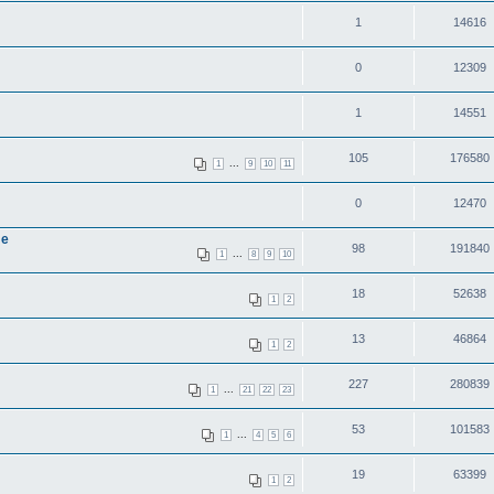
1
14616
0
12309
1
14551
105
176580
...
1
9
10
11
0
12470
ле
98
191840
...
1
8
9
10
18
52638
1
2
13
46864
1
2
227
280839
...
1
21
22
23
53
101583
...
1
4
5
6
19
63399
1
2