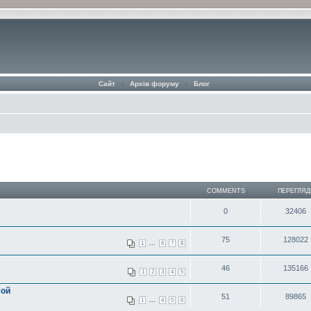
Сайт
‹
Архів форуму
‹
Блог
COMMENTS
ПЕРЕГЛЯД
0
32406
75
128022
...
1
6
7
8
46
135166
1
2
3
4
5
мой
51
89865
...
1
4
5
6