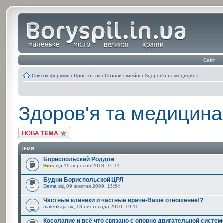
Сайт
‹
Список форумів
‹
Просто так
‹
Справи сімейні
‹
Здоров'я та медицина
Здоров'я та медицина
Створити нову тему
ТЕМИ
Бориспольский Роддом
Bios
від 19 вересня 2018, 16:11
Будни Бориспольской ЦРЛ
Dema
від 09 жовтня 2009, 15:54
Частные клиники и частные врачи-Ваше отношение!?
malenkaja
від 13 листопада 2010, 19:11
Косолапие и всё что связано с опорно двигательной систем