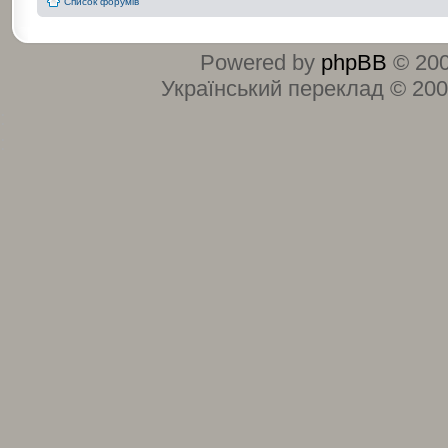
Список форумів
Powered by
phpBB
© 200
Український переклад © 20
:
: