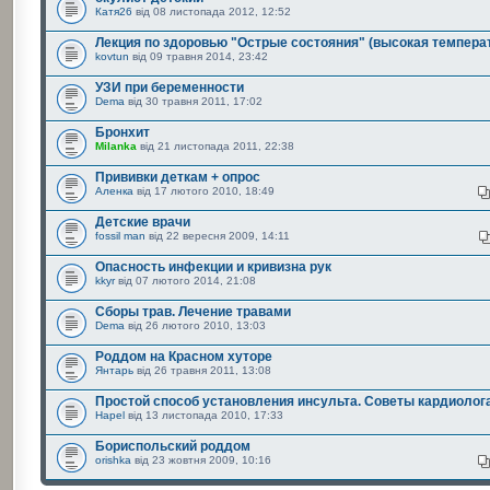
Катя26
від 08 листопада 2012, 12:52
Лекция по здоровью "Острые состояния" (высокая темпера
kovtun
від 09 травня 2014, 23:42
УЗИ при беременности
Dema
від 30 травня 2011, 17:02
Бронхит
Milanka
від 21 листопада 2011, 22:38
Прививки деткам + опрос
Аленка
від 17 лютого 2010, 18:49
Детские врачи
fossil man
від 22 вересня 2009, 14:11
Опасность инфекции и кривизна рук
kkyr
від 07 лютого 2014, 21:08
Сборы трав. Лечение травами
Dema
від 26 лютого 2010, 13:03
Роддом на Красном хуторе
Янтарь
від 26 травня 2011, 13:08
Простой способ установления инсульта. Советы кардиолог
Hapel
від 13 листопада 2010, 17:33
Бориспольский роддом
orishka
від 23 жовтня 2009, 10:16