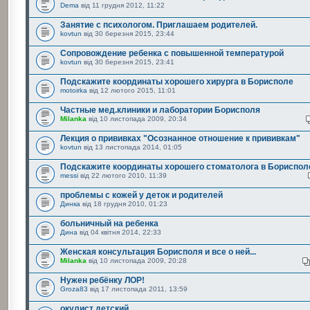
Dema
від 11 грудня 2012, 11:22
Занятие с психологом. Приглашаем родителей.
kovtun
від 30 березня 2015, 23:44
Сопровождение ребенка с повышенной температурой
kovtun
від 30 березня 2015, 23:41
Подскажите координаты хорошего хирурга в Борисполе
motoirka
від 12 лютого 2015, 11:01
Частные мед.клиники и лаборатории Борисполя
Milanka
від 10 листопада 2009, 20:34
Лекция о прививках "Осознанное отношение к прививкам"
kovtun
від 13 листопада 2014, 01:05
Подскажите координаты хорошего стоматолога в Бориспол
messi
від 22 лютого 2010, 11:39
проблемы с кожей у деток и родителей
Динка
від 18 грудня 2010, 01:23
больничный на ребенка
Дина
від 04 квітня 2014, 22:33
Женская консультация Борисполя и все о ней...
Milanka
від 10 листопада 2009, 20:28
Нужен ребёнку ЛОР!
Groza83
від 17 листопада 2011, 13:59
окулист детский