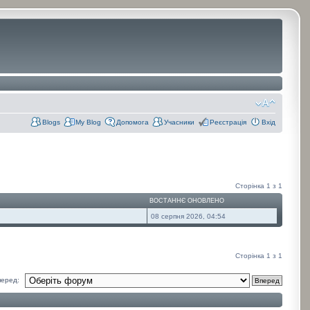
Blogs
My Blog
Допомога
Учасники
Реєстрація
Вхід
Сторінка
1
з
1
І
ВОСТАННЄ ОНОВЛЕНО
08 серпня 2026, 04:54
Сторінка
1
з
1
еред: