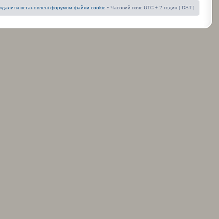
идалити встановлені форумом файли cookie
• Часовий пояс UTC + 2 годин [
DST
]