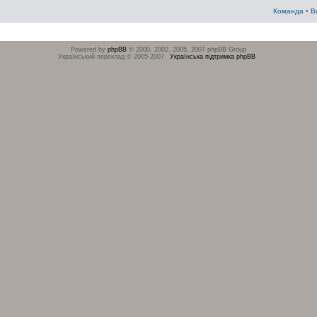
Команда
•
В
Powered by
phpBB
© 2000, 2002, 2005, 2007 phpBB Group
Український переклад © 2005-2007
Українська підтримка phpBB