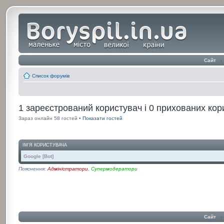
Сайт
‹
Список форумів
1 зареєстрований користувач і 0 прихованих кор
Зараз онлайн 58 гостей •
Показати гостей
ІМ'Я КОРИСТУВАЧА
Google [Bot]
Пояснення:
Адміністратори
,
Супермодератори
Сайт
‹