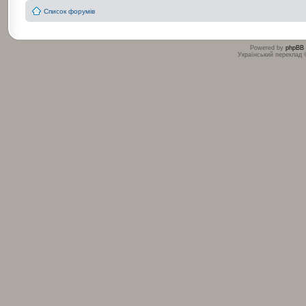
Список форумів
Powered by
phpBB
Український переклад
:
: