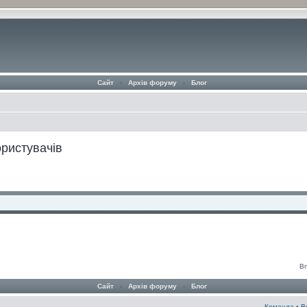
Сайт
‹
Архів форуму
‹
Блог
ористувачів
Вп
Сайт
‹
Архів форуму
‹
Блог
Команда
•
В