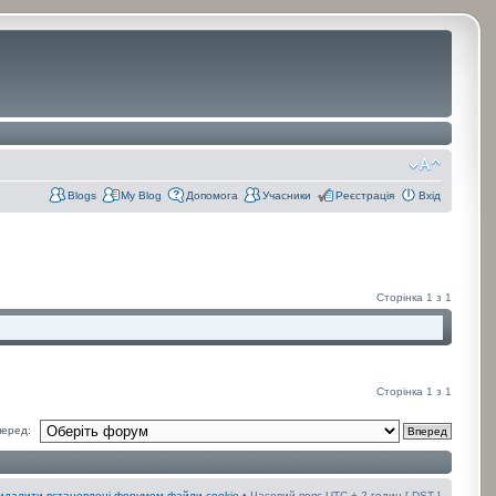
Blogs
My Blog
Допомога
Учасники
Реєстрація
Вхід
Сторінка
1
з
1
Сторінка
1
з
1
еред:
идалити встановлені форумом файли cookie
• Часовий пояс UTC + 2 годин [
DST
]