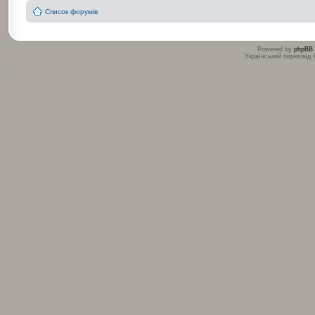
Список форумів
Powered by
phpBB
Український переклад
:
: