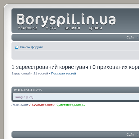
Сайт
‹
Список форумів
1 зареєстрований користувач і 0 прихованих кор
Зараз онлайн 21 гостей •
Показати гостей
ІМ'Я КОРИСТУВАЧА
Google [Bot]
Пояснення:
Адміністратори
,
Супермодератори
Сайт
‹