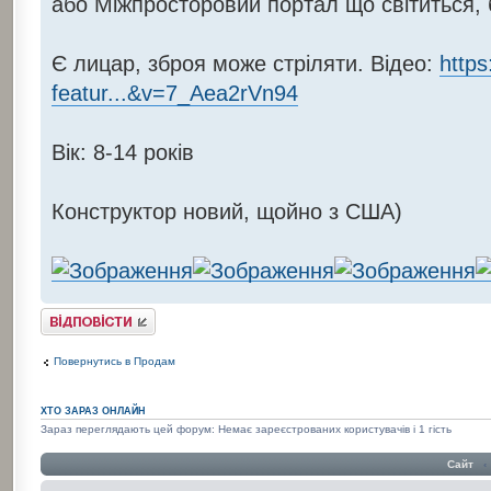
або Міжпросторовий портал що світиться, 
Є лицар, зброя може стріляти. Відео:
http
featur...&v=7_Aea2rVn94
Вік: 8-14 років
Конструктор новий, щойно з США)
Відповісти
Повернутись в Продам
ХТО ЗАРАЗ ОНЛАЙН
Зараз переглядають цей форум: Немає зареєстрованих користувачів і 1 гість
Сайт
‹