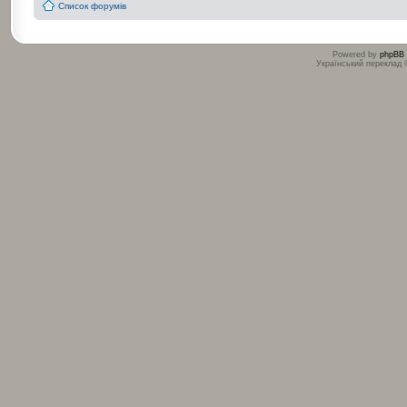
Список форумів
Powered by
phpBB
Український переклад
:
: