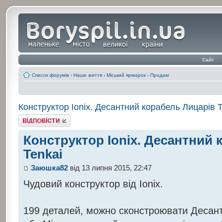
Сайт
‹
Список форумів
‹
Наше життя
‹
Міський ярмарок
‹
Продам
Конструктор Ionix. Десантний корабель Лицарів T
Відповісти
Конструктор Ionix. Десантний 
Tenkai
Заюшка82
від 13 липня 2015, 22:47
Чудовий конструктор від Ionix.
199 деталей, можно сконстроювати Десант