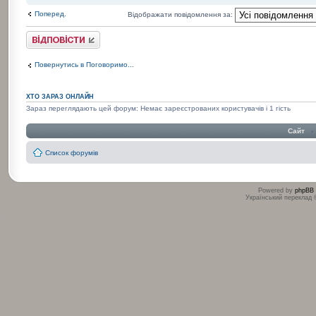
Поперед.
Відображати повідомлення за:
Відповісти
Повернутись в Поговоримо...
ХТО ЗАРАЗ ОНЛАЙН
Зараз переглядають цей форум: Немає зареєстрованих користувачів і 1 гість
Сайт
‹
Список форумів
Powered by
phpBB
Український переклад
:
: