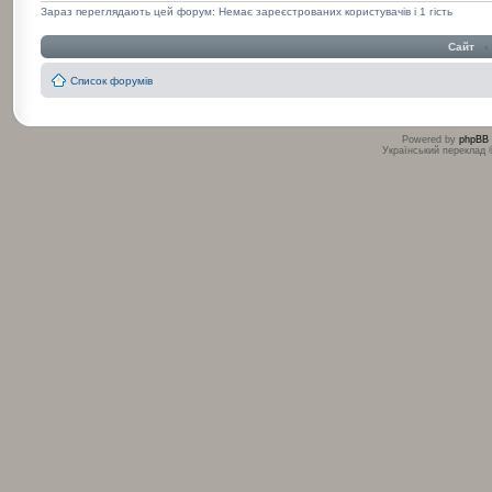
Зараз переглядають цей форум: Немає зареєстрованих користувачів і 1 гість
Сайт
‹
Список форумів
Powered by
phpBB
Український переклад
:
: