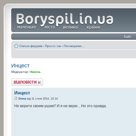
Сайт
‹
Список форумів
‹
Просто так
‹
Поговоримо...
Инцест
Модератор:
Николь
Відповісти
Инцест
Dema
від 11 січня 2014, 22:14
Не верите своим ушам? И я не верю... Но это правда.