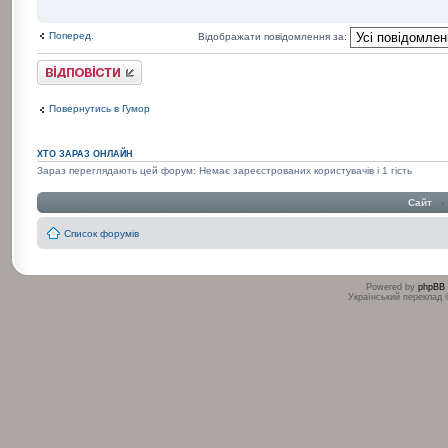
Поперед.
Відображати повідомлення за:
Відповісти
Повернутись в Гумор
ХТО ЗАРАЗ ОНЛАЙН
Зараз переглядають цей форум: Немає зареєстрованих користувачів і 1 гість
Сайт
‹
Список форумів
Powered by
phpBB
Український переклад
:
: