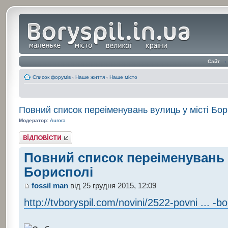
Сайт
‹
Список форумів
‹
Наше життя
‹
Наше місто
Повний список переіменувань вулиць у місті Бор
Модератор:
Aurora
Відповісти
Повний список переіменувань 
Борисполі
fossil man
від 25 грудня 2015, 12:09
http://tvboryspil.com/novini/2522-povni ... -bor