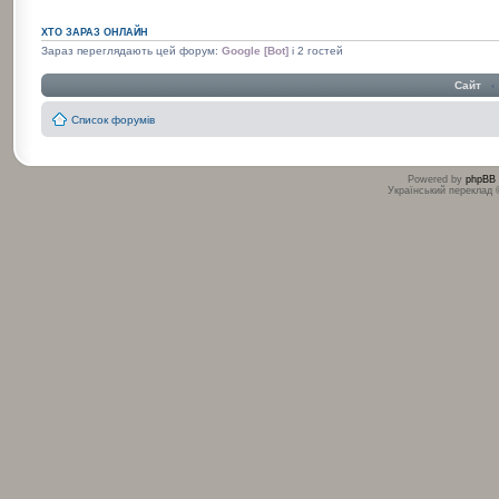
ХТО ЗАРАЗ ОНЛАЙН
Зараз переглядають цей форум:
Google [Bot]
і 2 гостей
Сайт
‹
Список форумів
Powered by
phpBB
Український переклад
:
: