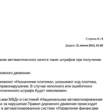
Сторінка
4
з
4
Додано:
11 липня 2013, 21:26
зм автоматического зачета таких штрафов при получении
рожного движения.
еквизит «Назначение платежа», указывают код платежа,
правонарушении. В случае неполного или ошибочного
уплаченного штрафа будет невозможен.
сами МВД» и системой «Национальная автоматизированная
ах за нарушение Правил дорожного движения происходит
я в автоматизированную систему «Управление финансами