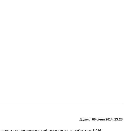
Додано:
06 січня 2014, 23:28
ьзоваться юридической помощью, а работник ГАИ,