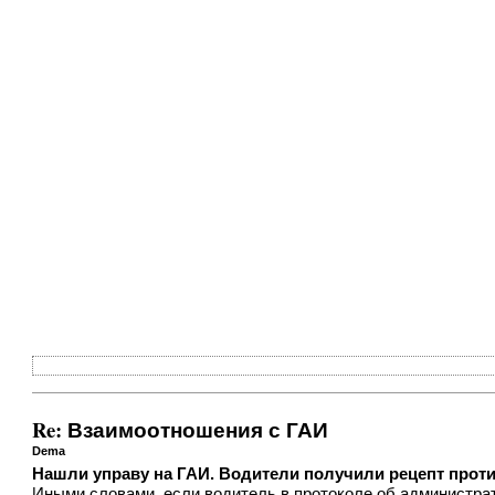
Re: Взаимоотношения с ГАИ
Dema
Нашли управу на ГАИ. Водители получили рецепт прот
Иными словами, если водитель в протоколе об администра