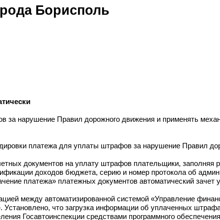
города Борисполь
атически
 за нарушение Правил дорожного движения и применять механи
кодировки платежа для уплаты штрафов за нарушение Правил до
четных документов на уплату штрафов плательщики, заполняя р
ификации доходов бюджета, серию и номер протокола об админ
ачение платежа» платежных документов автоматический зачет 
ацией между автоматизированной системой «Управление финан
 Установлено, что загрузка информации об уплаченных штраф
еления Госавтоинспекции средствами программного обеспечени