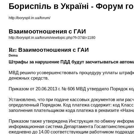
Бориспіль в Україні - Форум 
http://boryspil.in.ua/forum/
Взаимоотношения с ГАИ
http://boryspil.in.ua/forum/viewtopic.php?f=37&t=1180
Re: Взаимоотношения с ГАИ
Dema
Штрафы за нарушение ПДД будут засчитываться автом
МВД решило усовершенствовать процедуру уплаты штрафов
денежных средств.
Приказом от 20.06.2013 г. № 606 МВД утвердило Порядок 
Установлено, что при подаче кассовых документов или рас
определенный Порядком. Код платежа содержит: код Класс
заполнения плательщиком кода платежа в реквизите «Назн
Приказом также утверждена Инструкция по обмену информ
информационная система Департамента Госавтоинспекции».
ежедневно до 14.00 соответствующим работником подразд