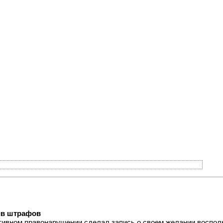
ив штрафов
тивном правонарушении сделал запись о своем желании воспол