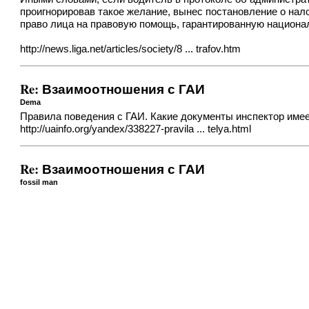
проигнорировав такое желание, вынес постановление о нал
право лица на правовую помощь, гарантированную национ
http://news.liga.net/articles/society/8 ... trafov.htm
Re: Взаимоотношения с ГАИ
Dema
Правила поведения с ГАИ. Какие документы инспектор имее
http://uainfo.org/yandex/338227-pravila ... telya.html
Re: Взаимоотношения с ГАИ
fossil man