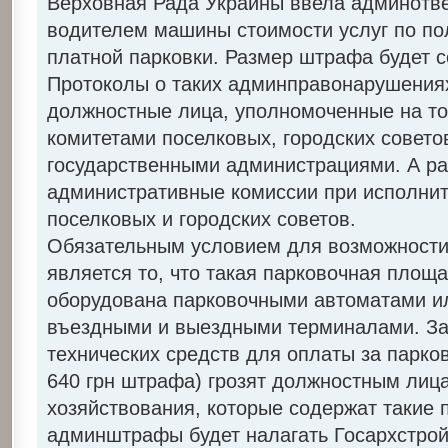
Верховная Рада Украины ввела админотве
водителем машины стоимости услуг по п
платной парковки. Размер штрафа будет со
Протоколы о таких админправонарушениях
должностные лица, уполномоченные на т
комитетами поселковых, городских совет
государственными администрациями. А ра
административные комиссии при исполнит
поселковых и городских советов.
Обязательным условием для возможност
является то, что такая парковочная площ
оборудована парковочными автоматами и
въездными и выездными терминалами. За 
технических средств для оплаты за парко
640 грн штрафа) грозят должностным лиц
хозяйствования, которые содержат такие 
админштрафы будет налагать Госархстрой