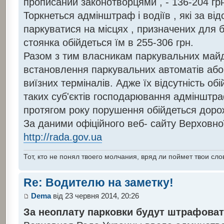
прописаний законотворцями , - 136-204 гр
Торкнеться адмінштраф і водіїв , які за від
паркуватися на місцях , призначених для 
стоянка обійдеться їм в 255-306 грн.
Разом з тим власникам паркувальних майд
встановлення паркувальних автоматів або 
виїзних терміналів. Адже їх відсутність о
таких суб'єктів господарювання адмінштра
протягом року порушення обійдеться дорож
За даними офіційного веб- сайту Верховно
http://rada.gov.ua
Тот, кто не понял твоего молчания, вряд ли поймет твои сло
Re: Водителю на заметку!
Dema
від 23 червня 2014, 20:26
За неоплату парковки будут штрафова