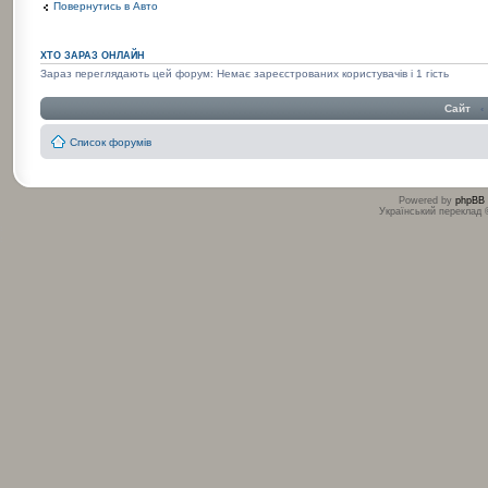
Повернутись в Авто
ХТО ЗАРАЗ ОНЛАЙН
Зараз переглядають цей форум: Немає зареєстрованих користувачів і 1 гість
Сайт
‹
Список форумів
Powered by
phpBB
Український переклад
:
: