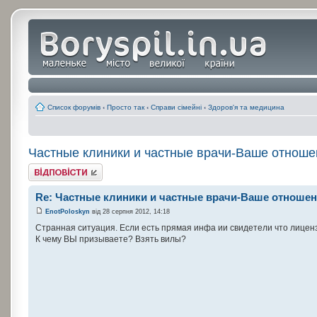
Список форумів
‹
Просто так
‹
Справи сімейні
‹
Здоров'я та медицина
Частные клиники и частные врачи-Ваше отноше
Відповісти
Re: Частные клиники и частные врачи-Ваше отношен
EnotPoloskyn
від 28 серпня 2012, 14:18
Странная ситуация. Если есть прямая инфа ии свидетели что лицензи
К чему ВЫ призываете? Взять вилы?