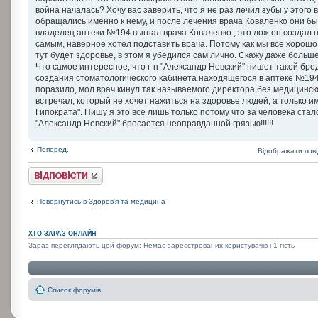
война началась? Хочу вас заверить, что я не раз лечил зубы у этого
обращались именно к нему, и после лечения врача Коваленко они бы
владелец аптеки №194 выгнал врача Коваленко , это лож он создал
самым, наверное хотел подставить врача. Потому как мы все хорошо
тут будет здоровье, в этом я убедился сам лично. Скажу даже боль
Что самое интересное, что г-н "Александр Невский" пишет такой бре
создания стоматологического кабинета находящегося в аптеке №194
поразило, мол врач кинул так называемого директора без медицинско
встречал, который не хочет нажиться на здоровье людей, а только им 
Гипократа". Пишу я это все лишь только потому что за человека ста
"Александр Невский" бросается неоправданной грязью!!!!!!
Поперед.
Відображати пов
Відповісти
Повернутись в Здоров'я та медицина
ХТО ЗАРАЗ ОНЛАЙН
Зараз переглядають цей форум: Немає зареєстрованих користувачів і 1 гість
Список форумів