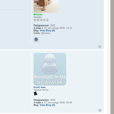
Milanka
Загадка
Повідомлення:
3183
З нами з:
07 листопада 2008, 13:13
Blog:
View Blog (0)
Стать:
Дівчина
fossil man
Черная метка
Повідомлення:
5638
З нами з:
07 листопада 2008, 08:46
Blog:
View Blog (0)