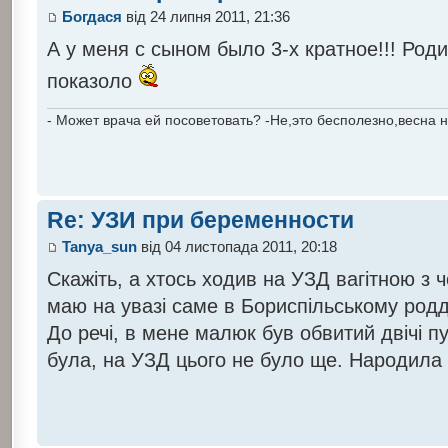
Богдася
від 24 липня 2011, 21:36
А у меня с сыном было 3-х кратное!!! Род
показоло
- Может врача ей посоветовать? -Не,это бесполезно,весна н
Re: УЗИ при беременности
Tanya_sun
від 04 листопада 2011, 20:18
Скажіть, а хтось ходив на УЗД вагітною з 
маю на увазі саме в Бориспільському родд
До речі, в мене малюк був обвитий двічі пу
була, на УЗД цього не було ще. Народила