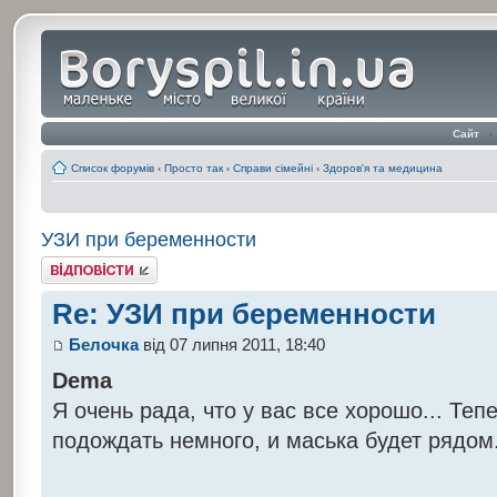
Сайт
‹
Список форумів
‹
Просто так
‹
Справи сімейні
‹
Здоров'я та медицина
УЗИ при беременности
Відповісти
Re: УЗИ при беременности
Белочка
від 07 липня 2011, 18:40
Dema
Я очень рада, что у вас все хорошо... Теп
подождать немного, и маська будет рядом