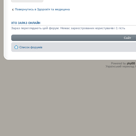
Повернутись в Здоров'я та медицина
ХТО ЗАРАЗ ОНЛАЙН
Зараз переглядають цей форум: Немає зареєстрованих користувачів і 1 гість
Сайт
‹
Список форумів
Powered by
phpBB
Український переклад
:
: