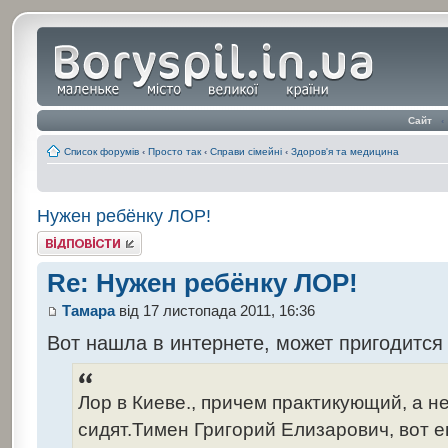
Сайт
‹
Список форумів
‹
Просто так
‹
Справи сімейні
‹
Здоров'я та медицина
Нужен ребёнку ЛОР!
Відповісти
Re: Нужен ребёнку ЛОР!
Тамара
від 17 листопада 2011, 16:36
Вот нашла в интернете, может пригодится
Лор в Киеве., причем практикующий, а не
сидят.Тимен Григорий Елизарович, вот е