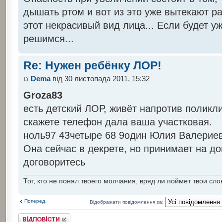
дышать ртом и вот из это уже вытекают ра
этот некрасивый вид лица... Если будет уж
решимся...
Re: Нужен ребёнку ЛОР!
Dema
від 30 листопада 2011, 15:32
Groza83
есть детский ЛОР, живёт напротив поликл
скажете телефон дала ваша участковая.
ноль97 43четыре 68 9один Юлия Валерие
Она сейчас в декрете, но принимает на до
договоритесь
Тот, кто не понял твоего молчания, вряд ли поймет твои сло
Поперед.
Відображати повідомлення за:
Відповісти