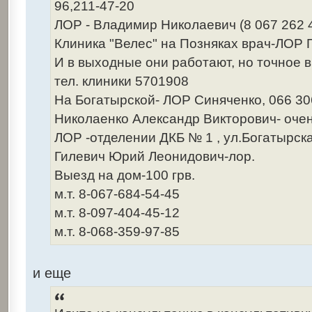
96,211-47-20
ЛОР - Владимир Николаевич (8 067 262 4
Клиника "Велес" на Позняках врач-ЛОР
И в выходные они работают, но точное в
тел. клиники 5701908
На Богатырской- ЛОР Синяченко, 066 3
Николаенко Александр Викторович- очен
ЛОР -отделении ДКБ № 1 , ул.Богатырска
Гилевич Юрий Леонидович-лор.
Выезд на дом-100 грв.
м.т. 8-067-684-54-45
м.т. 8-097-404-45-12
м.т. 8-068-359-97-85
и еще