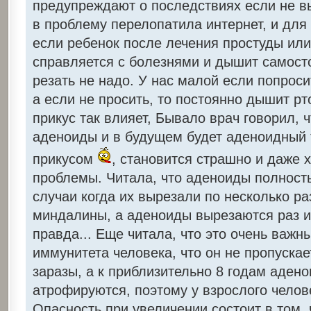
предупреждают о последствиях если не в
в проблему перелопатила интернет, и для
если ребенок после лечения простуды или
справляется с болезнями и дышит самосто
резать не надо. У нас малой если попрос
а если не просить, то постоянно дышит рт
прикус так влияет, Бывало врач говорил, 
аденоиды и в будущем будет аденоидный 
прикусом
, становится страшно и даже х
проблемы. Читала, что аденоиды полност
случаи когда их вырезали по несколько раз
миндалины, а аденоиды вырезаются раз и 
правда... Еще читала, что это очень важ
иммунитета человека, что он не пропускае
заразы, а к приблизительно 8 годам аден
атрофируются, поэтому у взрослого челов
Опасность при увеличении состоит в том, 