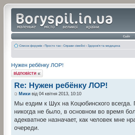
Сайт
‹
Список форумів
‹
Просто так
‹
Справи сімейні
‹
Здоров'я та медицина
Нужен ребёнку ЛОР!
Відповісти
Re: Нужен ребёнку ЛОР!
Мики
від 04 квітня 2013, 10:10
Мы ездим к Шух на Коцюбинского всегда.
никогда не было, в основном во время бо
адекватное назначает, как человек мне нра
очереди.