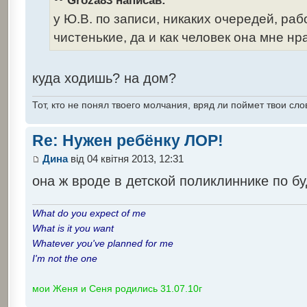
Groza83 написав:
у Ю.В. по записи, никаких очередей, ра
чистенькие, да и как человек она мне нр
куда ходишь? на дом?
Тот, кто не понял твоего молчания, вряд ли поймет твои сло
Re: Нужен ребёнку ЛОР!
Дина
від 04 квітня 2013, 12:31
она ж вроде в детской поликлиннике по б
What do you expect of me
What is it you want
Whatever you've planned for me
I'm not the one
мои Женя и Сеня родились 31.07.10г