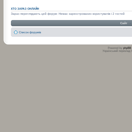
ХТО ЗАРАЗ ОНЛАЙН
Зараз переглядають цей форум: Немає зареєстрованих користувачів і 2 гостей
Сайт
‹
Список форумів
Powered by
phpBB
Український переклад
:
: