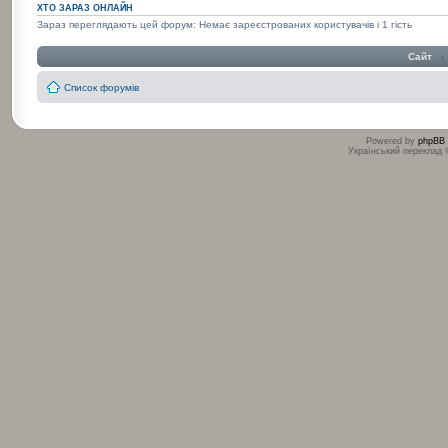
ХТО ЗАРАЗ ОНЛАЙН
Зараз переглядають цей форум: Немає зареєстрованих користувачів і 1 гість
Сайт
‹
Список форумів
Powered by
phpBB
Український переклад
:
: