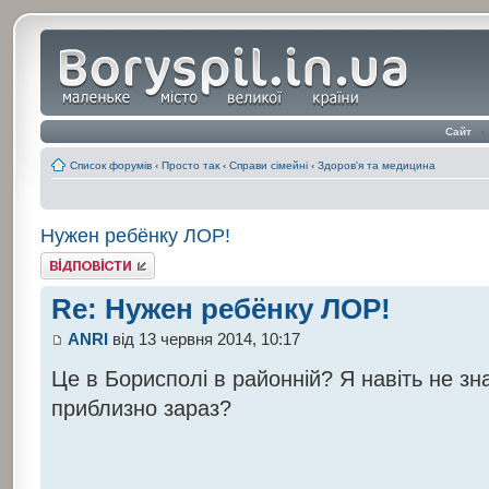
Сайт
‹
Список форумів
‹
Просто так
‹
Справи сімейні
‹
Здоров'я та медицина
Нужен ребёнку ЛОР!
Відповісти
Re: Нужен ребёнку ЛОР!
ANRI
від 13 червня 2014, 10:17
Це в Борисполі в районній? Я навіть не з
приблизно зараз?