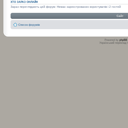
ХТО ЗАРАЗ ОНЛАЙН
Зараз переглядають цей форум: Немає зареєстрованих користувачів і 2 гостей
Сайт
‹
Список форумів
Powered by
phpBB
Український переклад
:
: