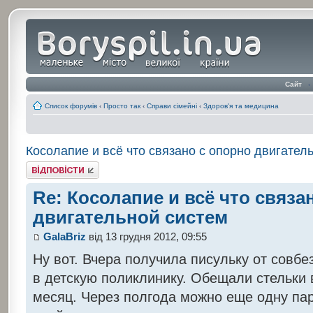
Сайт
‹
Список форумів
‹
Просто так
‹
Справи сімейні
‹
Здоров'я та медицина
Косолапие и всё что связано с опорно двигател
Відповісти
Re: Косолапие и всё что связа
двигательной систем
GalaBriz
від 13 грудня 2012, 09:55
Ну вот. Вчера получила писульку от совбе
в детскую поликлинику. Обещали стельки 
месяц. Через полгода можно еще одну пар