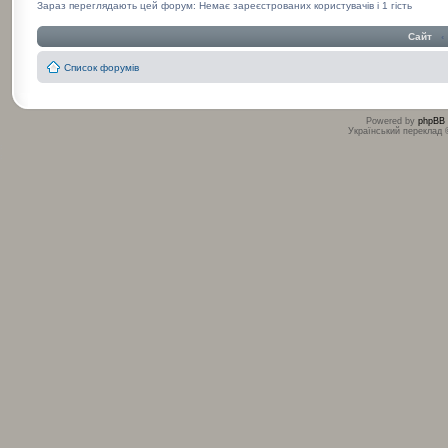
Зараз переглядають цей форум: Немає зареєстрованих користувачів і 1 гість
Сайт
‹
Список форумів
Powered by
phpBB
Український переклад
:
: