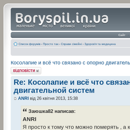
Сайт
‹
Список форумів
‹
Просто так
‹
Справи сімейні
‹
Здоров'я та медицина
Косолапие и всё что связано с опорно двигател
Відповісти
Re: Косолапие и всё что связа
двигательной систем
ANRI
від 26 квітня 2013, 15:38
Заюшка82 написав:
ANRI
Я просто к тому что можно померять , а 