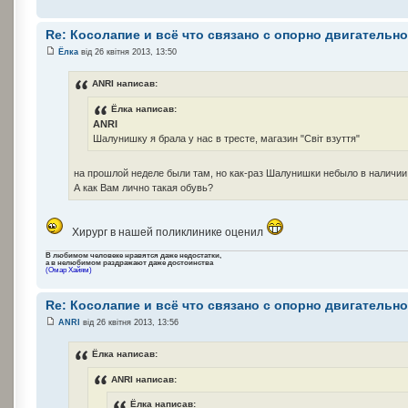
Re: Косолапие и всё что связано с опорно двигательн
Ёлка
від 26 квітня 2013, 13:50
ANRI написав:
Ёлка написав:
ANRI
Шалунишку я брала у нас в тресте, магазин "Світ взуття"
на прошлой неделе были там, но как-раз Шалунишки небыло в наличии
А как Вам лично такая обувь?
Хирург в нашей поликлинике оценил
В любимом человеке нравятся даже недостатки,
а в нелюбимом раздражают даже достоинства
(Омар Хайям)
Re: Косолапие и всё что связано с опорно двигательн
ANRI
від 26 квітня 2013, 13:56
Ёлка написав:
ANRI написав:
Ёлка написав: