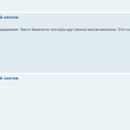
ой систем
Харьковская. Там от Кишени по тротуару идут разные киоски-магазины. Этот 
ой систем