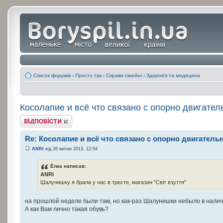
Список форумів
‹
Просто так
‹
Справи сімейні
‹
Здоров'я та медицина
Косолапие и всё что связано с опорно двигател
Відповісти
Re: Косолапие и всё что связано с опорно двигатель
ANRI
від 26 квітня 2013, 12:54
Ёлка написав:
ANRI
Шалунишку я брала у нас в тресте, магазин "Світ взуття"
на прошлой неделе были там, но как-раз Шалунишки небыло в налич
А как Вам лично такая обувь?