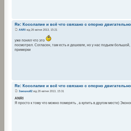
Re: Косолапие и всё что связано с опорно двигательн
ANRI
від 26 квітня 2013, 15:21
уже понял что это
посмотрел. Согласен, там есть и дешевле, но у нас подьем большой
примерки
Re: Косолапие и всё что связано с опорно двигательн
Заюшка82
від 26 квітня 2013, 15:31
ANRI
Я просто к тому что можно померять , а купить в другом месте) Эконо