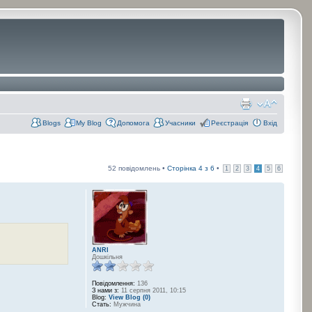
Blogs
My Blog
Допомога
Учасники
Реєстрація
Вхід
52 повідомлень •
Сторінка
4
з
6
•
1
2
3
4
5
6
ANRI
Дошкільня
Повідомлення:
136
З нами з:
11 серпня 2011, 10:15
Blog:
View Blog (0)
Стать:
Мужчина