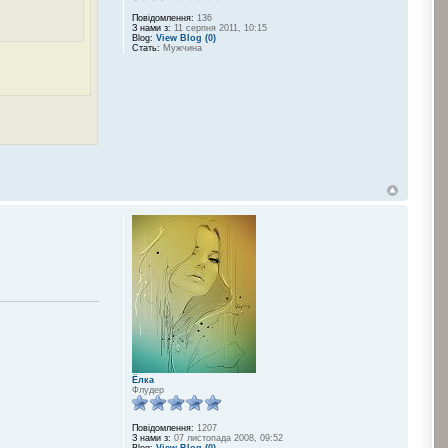
Повідомлення:
136
З нами з:
11 серпня 2011, 10:15
Blog:
View Blog (0)
Стать:
Мужчина
Ёлка
Флудер
Повідомлення:
1207
З нами з:
07 листопада 2008, 09:52