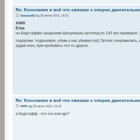
Re: Косолапие и всё что связано с опорно двигательн
Заюшка82
від 26 квітня 2013, 14:51
ANRI
Ёлка
на Кидстаффе сандалики Шалунишка ортопед по 145 грн примерно. Я 
подороже. подешевле, обувь у нас убивается(( Ортекс понравились,
худая нога, бум пробовать что-то другое.
Re: Косолапие и всё что связано с опорно двигательн
ANRI
від 26 квітня 2013, 15:16
а Кидстафф - это что или где?