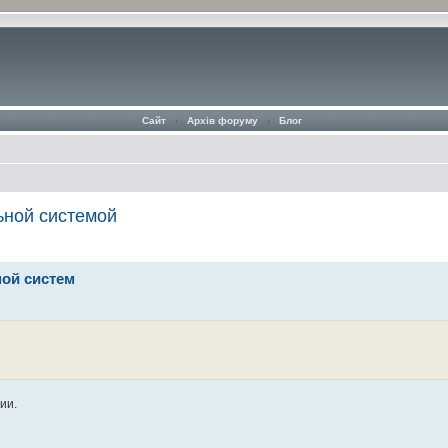
Сайт
‹
Архів форуму
‹
Блог
ьной системой
ной систем
ии.