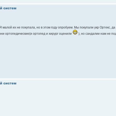
ой систем
малой их не покупала, но в этом году опробуем. Мы покупали укр Ортекс, да 
 они ортопедические(и ортопед и хирург оценили
), но сандалии нам не по
ой систем