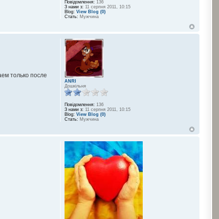
Повідомлення:
136
З нами з:
11 серпня 2011, 10:15
Blog:
View Blog (0)
Стать:
Мужчина
аем только после
ANRI
Дошкільня
Повідомлення:
136
З нами з:
11 серпня 2011, 10:15
Blog:
View Blog (0)
Стать:
Мужчина