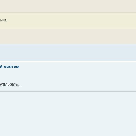
ичии.
ой систем
уду брать...