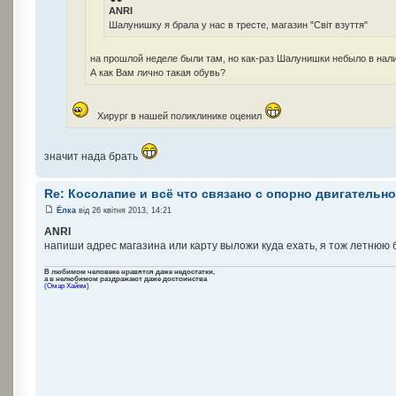
ANRI
Шалунишку я брала у нас в тресте, магазин "Світ взуття"
на прошлой неделе были там, но как-раз Шалунишки небыло в нал
А как Вам лично такая обувь?
Хирург в нашей поликлинике оценил
значит нада брать
Re: Косолапие и всё что связано с опорно двигательн
Ёлка
від 26 квітня 2013, 14:21
ANRI
напиши адрес магазина или карту выложи куда ехать, я тож летнюю б
В любимом человеке нравятся даже недостатки,
а в нелюбимом раздражают даже достоинства
(Омар Хайям)