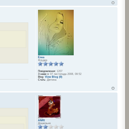
Ёлка
Флудер
Повідомлення:
1207
З нами з:
07 листопада 2008, 09:52
Blog:
View Blog (0)
Стать:
Дівчина
ANRI
Дошкільня