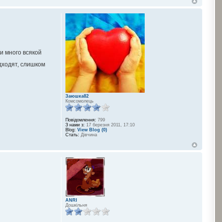
и много всякой
дходят, слишком
Заюшка82
Комсомолець
Повідомлення:
799
З нами з:
17 березня 2011, 17:10
Blog:
View Blog (0)
Стать:
Дівчина
ANRI
Дошкільня