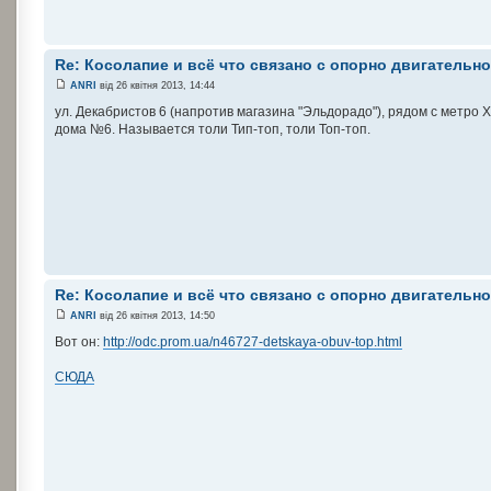
Re: Косолапие и всё что связано с опорно двигательн
ANRI
від 26 квітня 2013, 14:44
ул. Декабристов 6 (напротив магазина "Эльдорадо"), рядом с метро 
дома №6. Называется толи Тип-топ, толи Топ-топ.
Re: Косолапие и всё что связано с опорно двигательн
ANRI
від 26 квітня 2013, 14:50
Вот он:
http://odc.prom.ua/n46727-detskaya-obuv-top.html
СЮДА