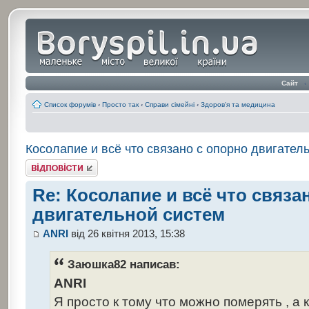
Сайт
‹
Список форумів
‹
Просто так
‹
Справи сімейні
‹
Здоров'я та медицина
Косолапие и всё что связано с опорно двигател
Відповісти
Re: Косолапие и всё что связа
двигательной систем
ANRI
від 26 квітня 2013, 15:38
Заюшка82 написав:
ANRI
Я просто к тому что можно померять , а 