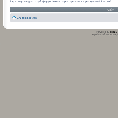
Зараз переглядають цей форум: Немає зареєстрованих користувачів і 2 гостей
Сайт
‹
Список форумів
Powered by
phpBB
Український переклад
:
: