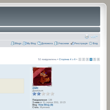
Blogs
My Blog
Допомога
Учасники
Реєстрація
Вхід
52 повідомлень •
Сторінка
4
з
6
•
1
2
3
4
5
6
ANRI
Дошкільня
Повідомлення:
136
З нами з:
11 серпня 2011, 10:15
Blog:
View Blog (0)
Стать:
Мужчина