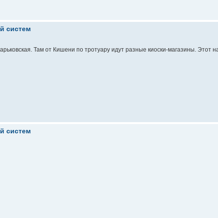
ой систем
Харьковская. Там от Кишени по тротуару идут разные киоски-магазины. Этот 
ой систем