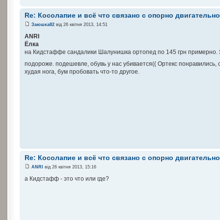
Re: Косолапие и всё что связано с опорно двигательн
Заюшка82
від 26 квітня 2013, 14:51
ANRI
Ёлка
на Кидстаффе сандалики Шалунишка ортопед по 145 грн примерно. Я 
подороже. подешевле, обувь у нас убивается(( Ортекс понравились,
худая нога, бум пробовать что-то другое.
Re: Косолапие и всё что связано с опорно двигательн
ANRI
від 26 квітня 2013, 15:16
а Кидстафф - это что или где?