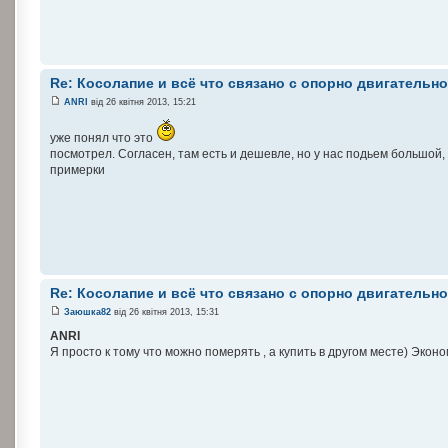
Re: Косолапие и всё что связано с опорно двигательн
ANRI
від 26 квітня 2013, 15:21
уже понял что это
посмотрел. Согласен, там есть и дешевле, но у нас подьем большой
примерки
Re: Косолапие и всё что связано с опорно двигательн
Заюшка82
від 26 квітня 2013, 15:31
ANRI
Я просто к тому что можно померять , а купить в другом месте) Эконо