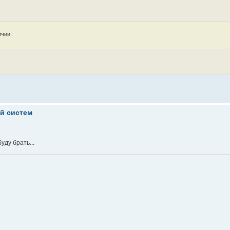
ичии.
ой систем
уду брать...