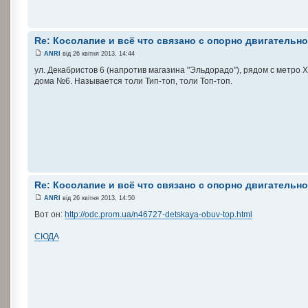
Re: Косолапие и всё что связано с опорно двигательн
ANRI
від 26 квітня 2013, 14:44
ул. Декабристов 6 (напротив магазина "Эльдорадо"), рядом с метро 
дома №6. Называется толи Тип-топ, толи Топ-топ.
Re: Косолапие и всё что связано с опорно двигательн
ANRI
від 26 квітня 2013, 14:50
Вот он:
http://odc.prom.ua/n46727-detskaya-obuv-top.html
СЮДА