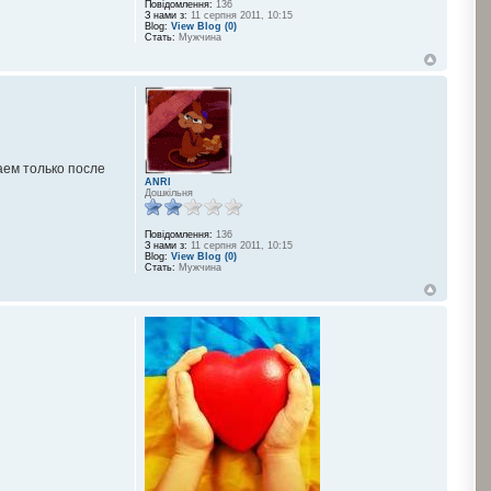
Повідомлення:
136
З нами з:
11 серпня 2011, 10:15
Blog:
View Blog (0)
Стать:
Мужчина
аем только после
ANRI
Дошкільня
Повідомлення:
136
З нами з:
11 серпня 2011, 10:15
Blog:
View Blog (0)
Стать:
Мужчина