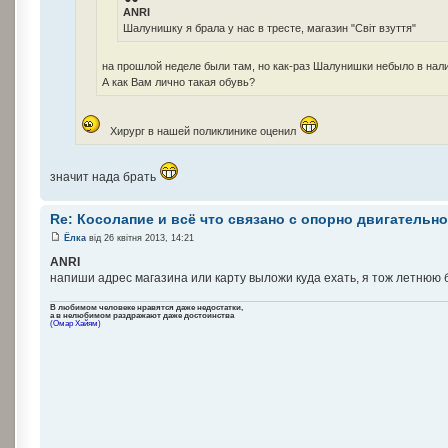
ANRI
Шалунишку я брала у нас в тресте, магазин "Світ взуття"
на прошлой неделе были там, но как-раз Шалунишки небыло в нал
А как Вам лично такая обувь?
Хирург в нашей поликлинике оценил
значит нада брать
Re: Косолапие и всё что связано с опорно двигательн
Ёлка
від 26 квітня 2013, 14:21
ANRI
напиши адрес магазина или карту выложи куда ехать, я тож летнюю б
В любимом человеке нравятся даже недостатки,
а в нелюбимом раздражают даже достоинства
(Омар Хайям)