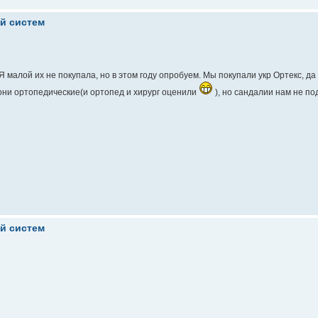
ой систем
малой их не покупала, но в этом году опробуем. Мы покупали укр Ортекс, да 
 они ортопедические(и ортопед и хирург оценили
), но сандалии нам не по
ой систем