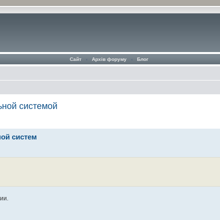
Сайт
‹
Архів форуму
‹
Блог
ьной системой
ной систем
ии.