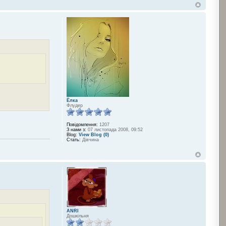
Ёлка
Флудер
Повідомлення:
1207
З нами з:
07 листопада 2008, 09:52
Blog:
View Blog (0)
Стать:
Дівчина
ANRI
Дошкільня