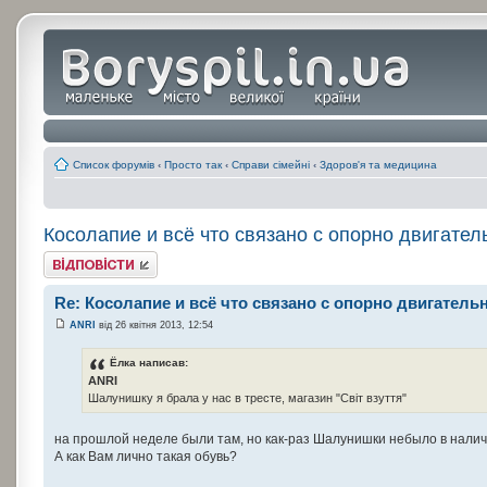
Список форумів
‹
Просто так
‹
Справи сімейні
‹
Здоров'я та медицина
Косолапие и всё что связано с опорно двигател
Відповісти
Re: Косолапие и всё что связано с опорно двигатель
ANRI
від 26 квітня 2013, 12:54
Ёлка написав:
ANRI
Шалунишку я брала у нас в тресте, магазин "Світ взуття"
на прошлой неделе были там, но как-раз Шалунишки небыло в налич
А как Вам лично такая обувь?