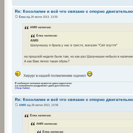
Re: Косолапие и всё что связано с опорно двигательн
Ёлка
від 26 квітня 2013, 13:50
ANRI написав:
Ёлка написав:
ANRI
Шалунишку я брала у нас в тресте, магазин "Світ взуття"
на прошлой неделе были там, но как-раз Шалунишки небыло в наличии
А как Вам лично такая обувь?
Хирург в нашей поликлинике оценил
В любимом человеке нравятся даже недостатки,
а в нелюбимом раздражают даже достоинства
(Омар Хайям)
Re: Косолапие и всё что связано с опорно двигательн
ANRI
від 26 квітня 2013, 13:56
Ёлка написав:
ANRI написав:
Ёлка написав: