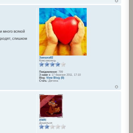
и много всякой
дходят, слишком
Заюшка82
Комсомолець
Повідомлення:
799
З нами з:
17 березня 2011, 17:10
Blog:
View Blog (0)
Стать:
Дівчина
ANRI
Дошкільня