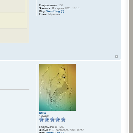
Повідомлення:
136
З нами з:
11 серпня 2011, 10:15
Blog:
View Blog (0)
Стать:
Мужчина
Ёлка
Флудер
Повідомлення:
1207
З нами з:
07 листопада 2008, 09:52