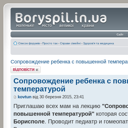
Сайт
‹
Список форумів
‹
Просто так
‹
Справи сімейні
‹
Здоров'я та медицина
Сопровождение ребенка с повышенной темпера
Відповісти
Сопровождение ребенка с по
температурой
kovtun
від 30 березня 2015, 23:41
Приглашаю всех мам на лекцию
"Сопрово
повышенной температурой"
которая со
Борисполе
. Проводит педиатр и гомеопа