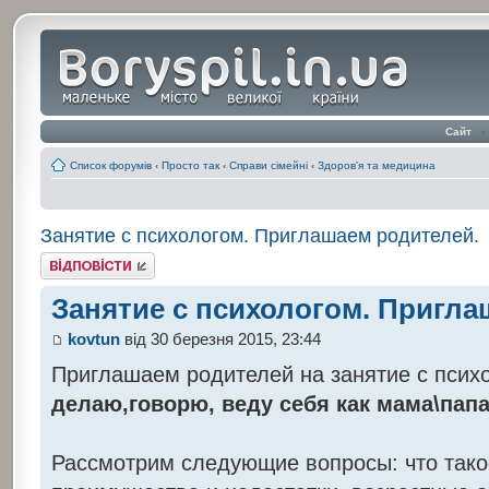
Сайт
‹
Список форумів
‹
Просто так
‹
Справи сімейні
‹
Здоров'я та медицина
Занятие с психологом. Приглашаем родителей.
Відповісти
Занятие с психологом. Пригла
kovtun
від 30 березня 2015, 23:44
Приглашаем родителей на занятие с психо
делаю,говорю, веду себя как мама\папа"
Рассмотрим следующие вопросы: что тако