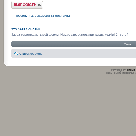
Відповісти
Повернутись в Здоров'я та медицина
ХТО ЗАРАЗ ОНЛАЙН
Зараз переглядають цей форум: Немає зареєстрованих користувачів і 2 гостей
Сайт
‹
Список форумів
Powered by
phpBB
Український переклад
:
: