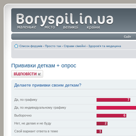
Сайт
‹
Список форумів
‹
Просто так
‹
Справи сімейні
‹
Здоров'я та медицина
Прививки деткам + опрос
Відповісти
Делаете прививки своим деткам?
Да, по графику
7
Да, по индивидуальному графику
Выборочно
6
Нет, не делаю и не буду
2
Свой вариант ответа в теме
1