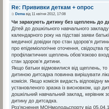
Re: Прививки деткам + опрос
Dema
від 11 квітня 2012, 17:08
Чи зарахують дитину без щеплень до д
Дітей до дошкільного навчального заклад
календарного року на підставі заяви батьків
медичної довідки про стан здоров'я дитини
про епідеміологічне оточення, свідоцтва 
профілактичних щеплень обов'язково вход
стан здоров'я дитини.
Якщо батьки відмовилися від щеплень, то 
дитиною дитсадка повинна вирішувати лік
комісія. Якщо комісія видасть відповідну 
установленого зразка із висновком, що ди
дошкільний навчальний заклад, керівник з
дитину до дитсадка.
Роз’яснення МОНмолодьспорту від 05.04.1