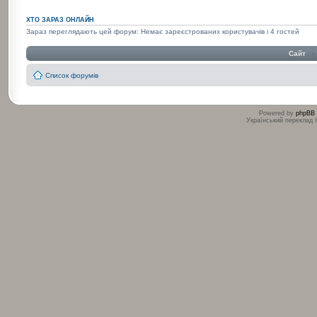
ХТО ЗАРАЗ ОНЛАЙН
Зараз переглядають цей форум: Немає зареєстрованих користувачів і 4 гостей
Сайт
‹
Список форумів
Powered by
phpBB
Український переклад
:
: