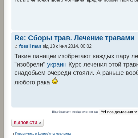
Тот, кто не понял твоего молчания, вряд ли поймет твои сло
Re: Сборы трав. Лечение травами
fossil man
від 13 січня 2014, 00:02
Такие панацеи изобретают каждых пару ле
"изобрели"
украин
Курс лечения этой травк
снадобьем очереди стояли. А раньше вооб
любого рака
Відображати повідомлення за:
Відповісти
Повернутись в Здоров'я та медицина