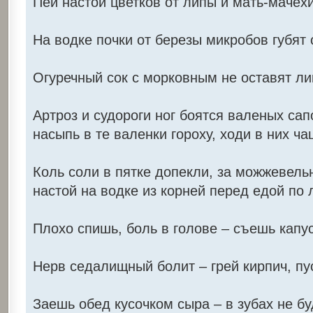
Пей настой цветков от липы и мать-мачехи
На водке почки от березы микробов губят 
Огуречный сок с морковным не оставят ли
Артроз и судороги ног боятся валеных сапо
насыпь в те валенки гороху, ходи в них ча
Коль соли в пятке допекли, за можжевель
настой на водке из корней перед едой по 
Плохо спишь, боль в голове – съешь капу
Нерв седалищный болит – грей кирпич, пус
Заешь обед кусочком сыра – в зубах не б