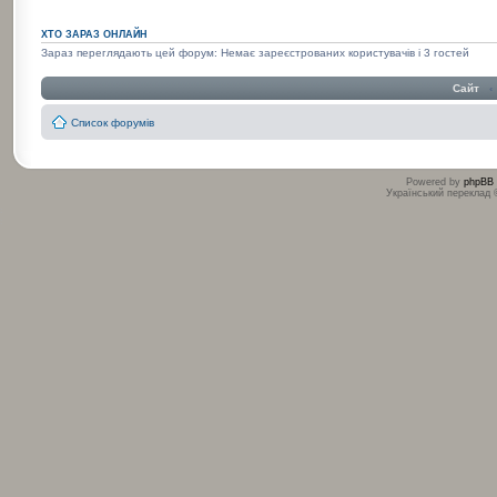
ХТО ЗАРАЗ ОНЛАЙН
Зараз переглядають цей форум: Немає зареєстрованих користувачів і 3 гостей
Сайт
‹
Список форумів
Powered by
phpBB
Український переклад
:
: