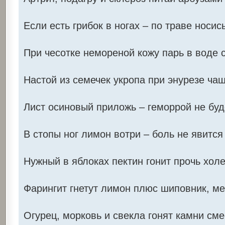
Если есть грибок в ногах – по траве носись
При чесотке немореной кожу парь в воде 
Настой из семечек укропа при энурезе ча
Лист осиновый приложь – геморрой не буд
В стопы ног лимон вотри – боль не явится
Нужный в яблоках пектин гонит прочь холе
Фарингит гнетут лимон плюс шиповник, ме
Огурец, морковь и свекла гонят камни сме