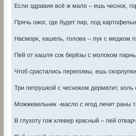
Если здравия всё ж мало – ешь чеснок, го
Прячь ожог, где будет пир, под картофель
Насморк, кашель, голова – лук с медком 
Пей от кашля сок берёзы с молоком парны
Чтоб срастались переломы, ешь скорлупки
Три петрушкой с чесноком дерматит, коль 
Можжевельник -масло с ягод лечит раны та
В глухоту гож клевер красный – пей отвар