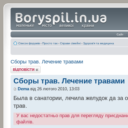
Сайт
‹
Список форумів
‹
Просто так
‹
Справи сімейні
‹
Здоров'я та медицина
Сборы трав. Лечение травами
Відповісти
Сборы трав. Лечение травами
Dema
від 26 лютого 2010, 13:03
Была в санатории, лечила желудок да за 
трав.
У вас недостатньо прав для перегляду приєднан
файлів.