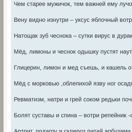
Чем старее мужичок, тем важней ему лучо
Вену видно изнутри – уксус яблочный вотр
Натощак зуб чеснока – сутки вирус в дурак
Мёд, лимоны и чеснок одышку пустят наут
Глицерин, лимон и мед съешь, и кашель о
Мёд с морковью ,облепихой язву ног осад
Ревматизм, натри и грей соком редьки поч
Болят суставы и спина – вотри репейник -
Артрит, подагру и склероз питай арбузами 