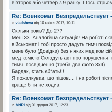
вівторок або четвер з 9 ранку. Щось стрь
Re: Военкомат Безпредельствует -
vladsheva
від 10 квітня 2017, 10:11
Скільки років? До 27?
Мені 33. Аналогічна ситуація! На роботі ск
військомат і тобі просто дадуть тимч посві
мене було (Довідка) без ніяких мед коміс
мед комісію!Складуть акт про порушення,
тимч. посвідчення (треба два фото 3х4)
Бардак, є*ать єб*ать!!!
Я пожалкував, що пішов.... і на роботі піс
краще б ти не ходив.
Re: Военкомат Безпредельствует -
ANRI
від 01 грудня 2017, 12:23