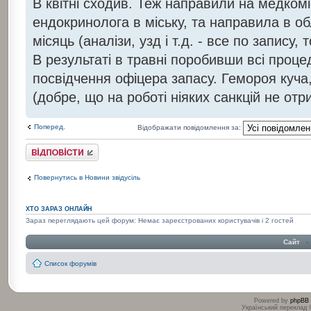
В квітні сходив. Теж направили на медкомі
ендокринолога в міську, та направила в об
місяць (аналізи, узд і т.д. - все по запису,
В результаті в травні поробивши всі проц
посвідчення офіцера запасу. Гемороя куча,
(добре, що на роботі ніяких санкцій не отр
Поперед.
Відображати повідомлення за:
Відповісти
Повернутись в Новини звідусіль
ХТО ЗАРАЗ ОНЛАЙН
Зараз переглядають цей форум: Немає зареєстрованих користувачів і 2 гостей
Сайт
‹
Список форумів
Powered by
phpBB
Український переклад