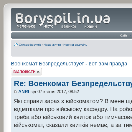
Сайт
‹
Список форумів
‹
Наше життя
‹
Новини звідусіль
Военкомат Безпредельствует - вот вам правда
Відповісти
Re: Военкомат Безпредельству
ANRI
від 07 квітня 2017, 08:52
Які справи зараз з війскоматом? В мене щ
відмітками про військову кафедру. На робо
треба або військовий квиток або тимчасов
військомат, сказали квитків немає, а за т