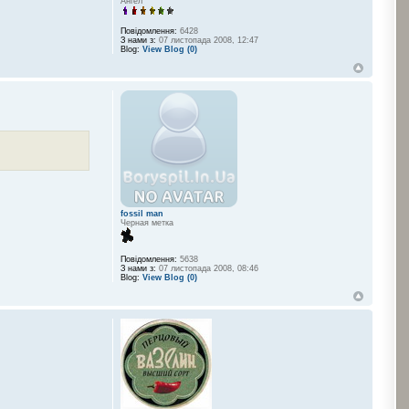
Ангел
Повідомлення:
6428
З нами з:
07 листопада 2008, 12:47
Blog:
View Blog (0)
fossil man
Черная метка
Повідомлення:
5638
З нами з:
07 листопада 2008, 08:46
Blog:
View Blog (0)