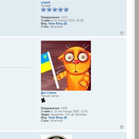
znatok
Флудер
Повідомлення:
1213
З нами з:
02 жовтня 2010, 01:58
Blog:
View Blog (0)
Стать:
Мужчина
Дон Семен
Черная метка
Повідомлення:
2455
З нами з:
10 листопада 2008, 12:41
Звідки:
Бразилия, Рио де Жанейро
Blog:
View Blog (0)
Стать:
Мужчина