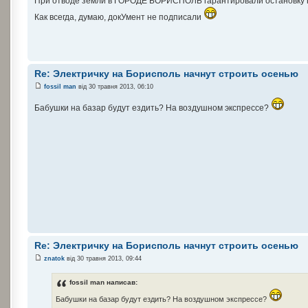
При отводе земли в ГОРОДЕ БОРИСПОЛЬ гарантировали остановку в
Как всегда, думаю, докУмент не подписали
Re: Электричку на Борисполь начнут строить осенью
fossil man
від 30 травня 2013, 06:10
Бабушки на базар будут ездить? На воздушном экспрессе?
Re: Электричку на Борисполь начнут строить осенью
znatok
від 30 травня 2013, 09:44
fossil man написав:
Бабушки на базар будут ездить? На воздушном экспрессе?