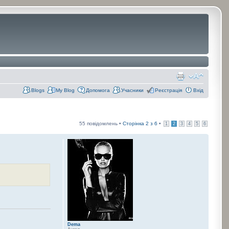
Blogs
My Blog
Допомога
Учасники
Реєстрація
Вхід
55 повідомлень •
Сторінка
2
з
6
•
1
2
3
4
5
6
Dema