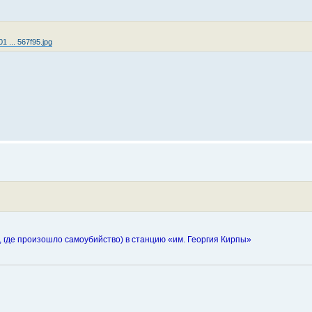
01 ... 567f95.jpg
где произошло самоубийство) в станцию «им. Георгия Кирпы»