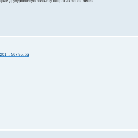
щали двухуровневую развязку напротив Новой Линии.
/201 ... 567f95.jpg