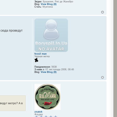
Звідки:
Бразилия, Рио де Жанейро
Blog:
View Blog (0)
Стать:
Мужчина
и сюда проведут
fossil man
Черная метка
Повідомлення:
5638
З нами з:
07 листопада 2008, 08:46
Blog:
View Blog (0)
ведут метро? А в
znatok
Флудер