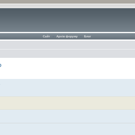
Сайт
‹
Архів форуму
‹
Блог
ю
ю