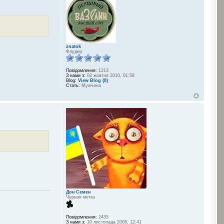
znatok
Флудер
Повідомлення:
1213
З нами з:
02 жовтня 2010, 01:58
Blog:
View Blog (0)
Стать:
Мужчина
Дон Семен
Черная метка
Повідомлення:
2455
З нами з:
10 листопада 2008, 12:41