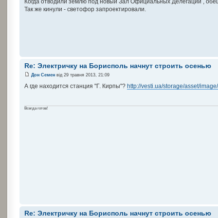
Когда отводили землю под новый Зал Официальных Делегаций , обе
Так же кинули - светофор запроектировали.
Re: Электричку на Борисполь начнут строить осенью
Дон Семен
від 29 травня 2013, 21:09
А где находится станция "Г. Кирпы"?
http://vesti.ua/storage/asset/image
Всегда готов!
Re: Электричку на Борисполь начнут строить осенью