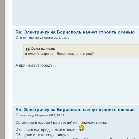
Re: Электричку на Борисполь начнут строить осенью
fossil man
від 28 травня 2013, 12:19
Dema написав:
в смысле аэропорт Борисполь, а не город?
А при чем тут город?
Re: Электричку на Борисполь начнут строить осенью
znatok
від 29 травня 2013, 19:33
Остановка в городе ( на въезде) не предусмотрена.
И на фига им город землю отводил
Обещали и , как всегда, кинули.