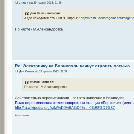
znatok
від 29 травня 2013, 21:28
Дон Семен написав:
А где находится станция "Г. Кирпы"?
http://vesti.ua/storage/asset/image/2
По карте - М.Александровка
Re: Электричку на Борисполь начнут строить осенью
Дон Семен
від 29 травня 2013, 21:37
znatok написав:
По карте - М.Александровка
Действительно переименовали... вот что написано в Википедии:
Была переименована железнодорожная станция «Бортничи» (место, 
http://ru.wikipedia.org/wiki/%D0%9A%D0% ... 0%B8%D1%87
Всегда готов!