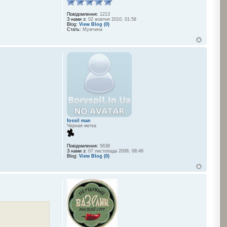
Повідомлення:
1213
З нами з:
02 жовтня 2010, 01:58
Blog:
View Blog (0)
Стать:
Мужчина
fossil man
Черная метка
Повідомлення:
5638
З нами з:
07 листопада 2008, 08:46
Blog:
View Blog (0)