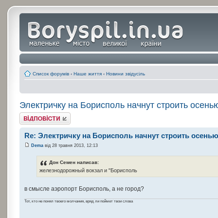
Список форумів
‹
Наше життя
‹
Новини звідусіль
Электричку на Борисполь начнут строить осень
Відповісти
Re: Электричку на Борисполь начнут строить осень
Dema
від 28 травня 2013, 12:13
Дон Семен написав:
железнодорожный вокзал и "Борисполь
в смысле аэропорт Борисполь, а не город?
Тот, кто не понял твоего молчания, вряд ли поймет твои слова