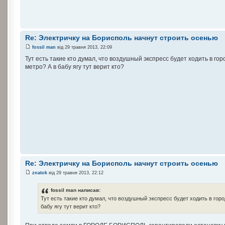
Re: Электричку на Борисполь начнут строить осенью
fossil man
від 29 травня 2013, 22:09
Тут есть такие кто думал, что воздушный экспресс будет ходить в г
метро? А в бабу ягу тут верит кто?
Re: Электричку на Борисполь начнут строить осенью
znatok
від 29 травня 2013, 22:12
fossil man написав:
Тут есть такие кто думал, что воздушный экспресс будет ходить в гор
бабу ягу тут верит кто?