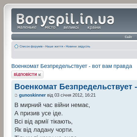
Сайт
‹
Список форумів
‹
Наше життя
‹
Новини звідусіль
Военкомат Безпредельствует - вот вам правда
Відповісти
Военкомат Безпредельствует -
gunoskinner
від 03 січня 2012, 16:21
В мирний час війни немає,
А призив усе іде.
Всі від армії тікають,
Як від ладану чорти.