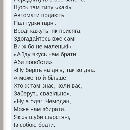
Щось там типу «хакі».
Автомати подають,
Палітурки гарні.
Вроді кажуть, як присяга.
Здогадайтесь вже самі
Ви ж бо не маленькі».
«А їду якусь нам брати,
Аби попоїсти».
«Ну беріть на днів, так зо два.
А може то й більше.
Хто ж там знає, коли вас,
Заберуть свавільно».
«Ну а одяг. Чемодан,
Може нам збирати.
Якісь шуби шерстяні,
Із собою брати.