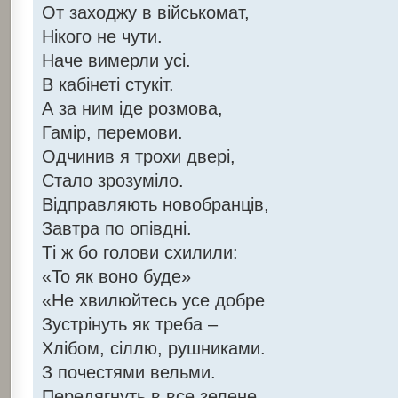
От заходжу в військомат,
Нікого не чути.
Наче вимерли усі.
В кабінеті стукіт.
А за ним іде розмова,
Гамір, перемови.
Одчинив я трохи двері,
Стало зрозуміло.
Відправляють новобранців,
Завтра по опівдні.
Ті ж бо голови схилили:
«То як воно буде»
«Не хвилюйтесь усе добре
Зустрінуть як треба –
Хлібом, сіллю, рушниками.
З почестями вельми.
Передягнуть в все зелене,