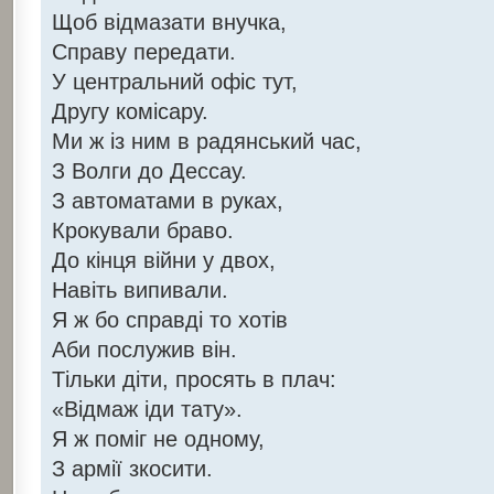
Щоб відмазати внучка,
Справу передати.
У центральний офіс тут,
Другу комісару.
Ми ж із ним в радянський час,
З Волги до Дессау.
З автоматами в руках,
Крокували браво.
До кінця війни у двох,
Навіть випивали.
Я ж бо справді то хотів
Аби послужив він.
Тільки діти, просять в плач:
«Відмаж іди тату».
Я ж поміг не одному,
З армії зкосити.