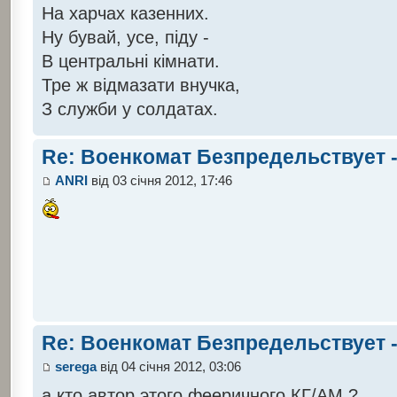
На харчах казенних.
Ну бувай, усе, піду -
В центральні кімнати.
Тре ж відмазати внучка,
З служби у солдатах.
Re: Военкомат Безпредельствует -
ANRI
від 03 січня 2012, 17:46
Re: Военкомат Безпредельствует -
serega
від 04 січня 2012, 03:06
а кто автор этого фееричного КГ/АМ ?