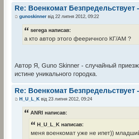
Re: Военкомат Безпредельствует -
gunoskinner
від 22 липня 2012, 09:22
serega написав:
а кто автор этого фееричного КГ/АМ ?
Автор Я, Guno Skinner - случайный приезжи
истине уникального городка.
Re: Военкомат Безпредельствует -
H_U_L_K
від 23 липня 2012, 09:24
ANRI написав:
H_U_L_K написав:
меня военкомат уже не ипет)) младший