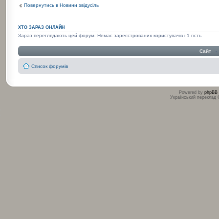
Повернутись в Новини звідусіль
ХТО ЗАРАЗ ОНЛАЙН
Зараз переглядають цей форум: Немає зареєстрованих користувачів і 1 гість
Сайт
‹
Список форумів
Powered by
phpBB
Український переклад
:
: