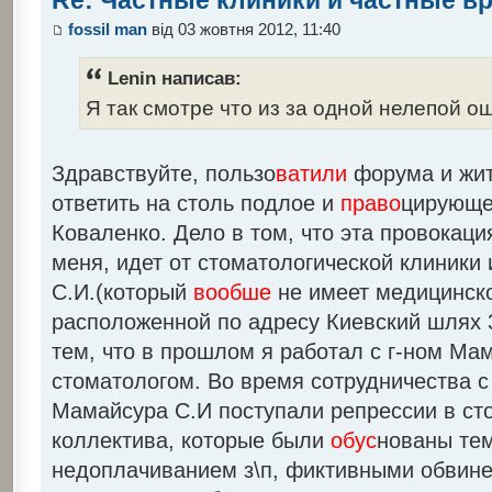
fossil man
від 03 жовтня 2012, 11:40
Lenin написав:
Я так смотре что из за одной нелепой ош
Здравствуйте, пользо
ватили
форума и жит
ответить на столь подлое и
право
цирующее
Коваленко. Дело в том, что эта провокац
меня, идет от стоматологической клиники
С.И.(который
вообше
не имеет медицинско
расположенной по адресу Киевский шлях 3
тем, что в прошлом я работал с г-ном Ма
стоматологом. Во время сотрудничества с 
Мамайсура С.И поступали репрессии в ст
коллектива, которые были
обус
нованы тем
недоплачиванием з\п, фиктивными обвине