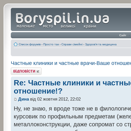
Сайт
‹
Список форумів
‹
Просто так
‹
Справи сімейні
‹
Здоров'я та медицина
Частные клиники и частные врачи-Ваше отноше
Відповісти
Re: Частные клиники и частны
отношение!?
Дина
від 02 жовтня 2012, 22:02
Ну, не знаю, я вроде тоже не в филологич
курсовик по профильным предметам (желе
металлоконструкции, даже сопромат со ст