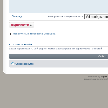
Поперед.
Відображати повідомлення за:
Відповісти
Повернутись в Здоров'я та медицина
ХТО ЗАРАЗ ОНЛАЙН
Зараз переглядають цей форум: Немає зареєстрованих користувачів і 0 гостей
Сайт
‹
Список форумів
Powered by
phpBB
Український переклад
:
: