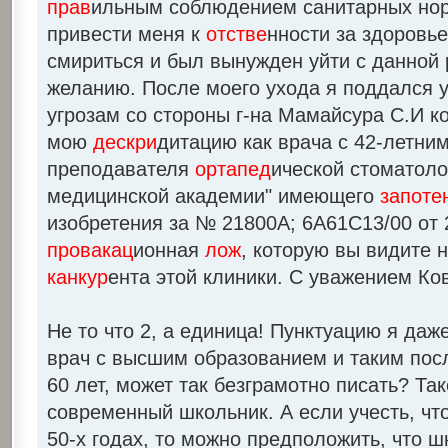
прав
ильным соблюдением санитарных нор
привести меня к
отстве
нности за здоровье
смириться и был вынужден уйти с данной
желанию. После моего ухода я поддался 
угрозам со стороны г-на Мамайсура С.И 
мою
дескри
дитацию как врача с 42-летни
преподавателя
ортапед
ической стоматоло
медицинской академии" имеющего
запоте
изобретения за № 21800А; 6А61С13/00 от 2
провакац
ионная
лож
, которую вы видите 
канкур
ента этой клиники. С уважением Ко
Не то что 2, а единица! Пунктуацию я даж
врач с высшим образованием и таким пос
60 лет, может так безграмотно писать? Та
современный школьник. А если учесть, чт
50-х годах, то можно предположить, что 