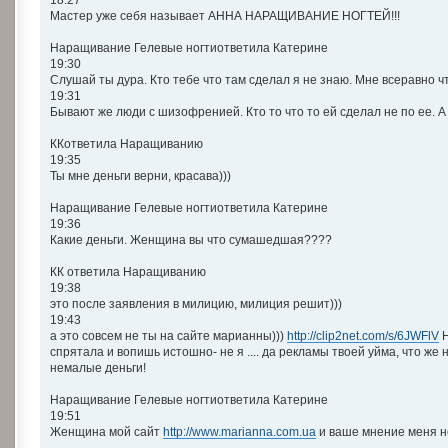
Мастер уже себя называет АННА НАРАЩИВАНИЕ НОГТЕЙ!!!
Наращивание Гелевые ногтиответила Катерине
19:30
Слушай ты дура. Кто тебе что там сделал я не знаю. Мне всеравно ч
19:31
Бывают же люди с шизофренией. Кто то что то ей сделал не по ее. А 
ККответила Наращиванию
19:35
Ты мне деньги верни, красава)))
Наращивание Гелевые ногтиответила Катерине
19:36
Какие деньги. Женщина вы что сумашедшая????
КК ответила Наращиванию
19:38
это после заявления в милицию, милиция решит)))
19:43
а это совсем не ты на сайте марианны)))
http://clip2net.com/s/6JWFlV
Н
спрятала и вопишь истошно- не я .... да рекламы твоей уйма, что же 
немалые деньги!
Наращивание Гелевые ногтиответила Катерине
19:51
Женщина мой сайт
http://www.marianna.com.ua
и ваше мнение меня н