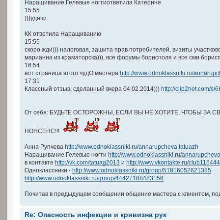
Наращивание Гелевые ногтиответила Катерине
15:55
)))удачи.
КК ответила Наращиванию
15:55
скоро жди))) налоговая, зашита прав потребителей, визиты участков
марианна из краматорска))), все форумы борисполя и все сми бориспол
16:54
вот страница этого чудО мастера
http://www.odnoklassniki.ru/annarup
17:31
Классный отзыв, сделанный вчера 04.02.2014)))
http://clip2net.com/s
От себя: БУДЬТЕ ОСТОРОЖНЫ, ЕСЛИ ВЫ НЕ ХОТИТЕ, ЧТОБЫ ЗА С
НОНСЕНС!!!
Анна Рупчева
http://www.odnoklassniki.ru/annarupcheva.tatuazh
Наращивание Гелевые ногти
http://www.odnoklassniki.ru/annarupcheva
в контакте
http://vk.com/tatuag2013
и
http://www.vkontakte.ru/club11644
Одноклассники -
http://www.odnoklassniki.ru/group/51816052621385
http://www.odnoklassniki.ru/group/44427108483156
Почитав в предыдущем сообщении общение мастера с клиентом, подум
Re: Опасность инфекции и кривизна рук