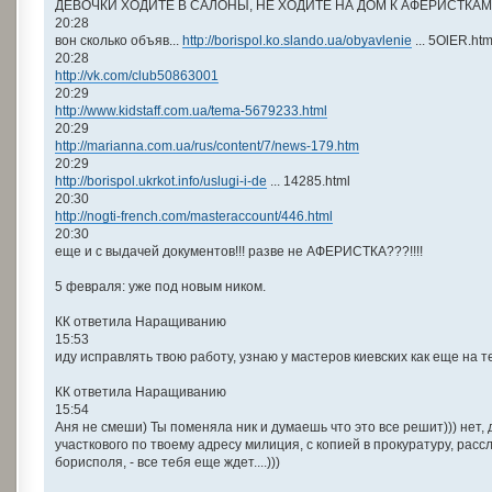
ДЕВОЧКИ ХОДИТЕ В САЛОНЫ, НЕ ХОДИТЕ НА ДОМ К АФЕРИСТКАМ!
20:28
вон сколько объяв...
http://borispol.ko.slando.ua/obyavlenie
... 5OlER.htm
20:28
http://vk.com/club50863001
20:29
http://www.kidstaff.com.ua/tema-5679233.html
20:29
http://marianna.com.ua/rus/content/7/news-179.htm
20:29
http://borispol.ukrkot.info/uslugi-i-de
... 14285.html
20:30
http://nogti-french.com/masteraccount/446.html
20:30
еще и с выдачей документов!!! разве не АФЕРИСТКА???!!!!
5 февраля: уже под новым ником.
КК ответила Наращиванию
15:53
иду исправлять твою работу, узнаю у мастеров киевских как еще на т
КК ответила Наращиванию
15:54
Аня не смеши) Ты поменяла ник и думаешь что это все решит))) нет,
участкового по твоему адресу милиция, с копией в прокуратуру, рас
борисполя, - все тебя еще ждет....)))