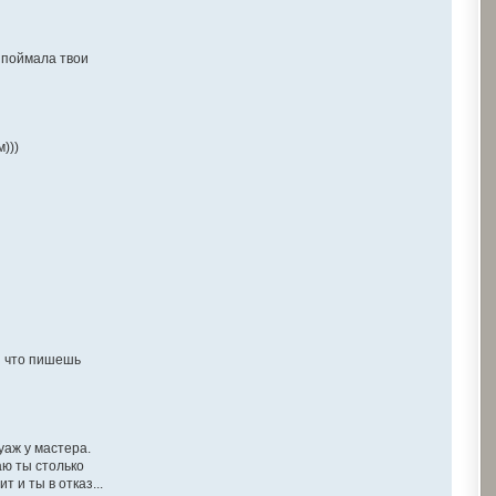
у поймала твои
)))
ай что пишешь
уаж у мастера.
аю ты столько
 и ты в отказ...