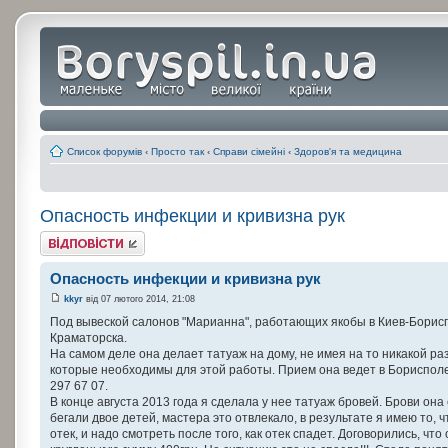
Список форумів
‹
Просто так
‹
Справи сімейні
‹
Здоров'я та медицина
Опасность инфекции и кривизна рук
Відповісти
Опасность инфекции и кривизна рук
kkyr
від 07 лютого 2014, 21:08
Под вывеской салонов "Марианна", работающих якобы в Киев-Борис
Краматорска.
На самом деле она делает татуаж на дому, не имея на то никакой 
которые необходимы для этой работы. Прием она ведет в Борисполе,
297 67 07.
В конце августа 2013 года я сделала у нее татуаж бровей. Брови он
бегали двое детей, мастера это отвлекало, в результате я имею то, ч
отек, и надо смотреть после того, как отек спадет. Договорились, чт