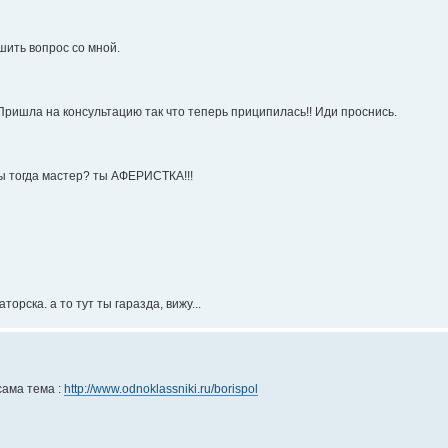
шить вопрос со мной.
Пришла на консультацию так что теперь приципилась!! Иди проснись.
 ты тогда мастер? ты АФЕРИСТКА!!!
орска. а то тут ты гаразда, вижу...
 сама тема :
http://www.odnoklassniki.ru/borispol