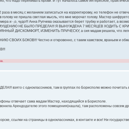
тно, что надо перебивать брови. И тут началось самое интересное, практичес
2 раза в месяц с желанием записаться на корректировку, но телефон не отвеч
в голову не пришла светлая мысль, что мне морочат голову. Мастер шифрует
мера и -,о, чудо!!! Анна Рупчева оказывается берет трубку и работает, а воз
МУ ВОЗМУЩЕНИЮ НЕ БЫЛО ПРЕДЕЛА!!! Я ВЫНУЖДЕНА 7 МЕСЯЦЕВ ХОДИТЬ С К
ЫЙ ДИСКОМФОРТ, ИЗМЕНИТЬ ПРИЧЕСКУ, а сия мадам решила, что легки
 СВОИХ БОКОВ!!! Честно и откровенно, с таким хамством, враньем и обм
!!!
ів.
!! взято с одноклассников, там в группах по Борисполю можно почитать в
лефоны отвечает сама мадам Мастер, находящийся в Борисполе.
позвонила Арендодателю этого помещения(нашла), там расположены совсем др
орске, ссылки на страницы в одноклассниках, в контакте и все! Ни государств