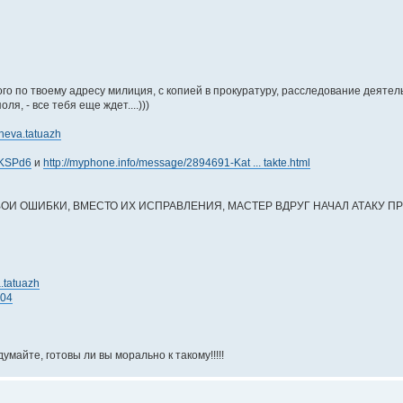
ого по твоему адресу милиция, с копией в прокуратуру, расследование деяте
я, - все тебя еще ждет....)))
cheva.tatuazh
/6KSPd6
и
http://myphone.info/message/2894691-Kat ... takte.html
ВОИ ОШИБКИ, ВМЕСТО ИХ ИСПРАВЛЕНИЯ, МАСТЕР ВДРУГ НАЧАЛ АТАКУ ПРО
.tatuazh
404
айте, готовы ли вы морально к такому!!!!!