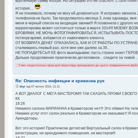
кругленькую сумму 400грн. Но ситуацию это не спасло!!!. Стало поня
история....
Я не понимала, почему не могу ей дозвониться. Я исправно звонила 
телефонов не было. Так продолжалось месяца 3, пока однажды, мне 
меня в черный список на входящие звонки!!! Я позвонила с другого но
корректировка может состояться только в марте 2014!!! МОЕ
БРОВЯМИ, НЕ МОЧЬ ФОТОГРАФИРОВАТЬСЯ, ИСПЫТЫВАТЬ ПОСТОЯНН
потянув время, избавится от навязчивого клиента.
ОТ ВОЗВРАТА ДЕНЕГ ОТКАЗАЛАСЬ, КАК И ОТ РАБОТЫ ПО УСТРАНЕНИЮ
сталкиваюсь первый раз, хотя мне уже далеко за 35...
НЕ ПОПАДИТЕСЬ!!! ЕЕ фото выкладываю: пусть страна знает ГЕРОЕВ
Дальше продолжение практически детективное... следите за темой...
У вас недостатньо прав для перегляду приєднаних до цього повідомлення файл
Re: Опасность инфекции и кривизна рук
kkyr
від 07 лютого 2014, 21:11
А ВОТ ДИАЛОГ С МЕГА МАСТЕРОМ!!! ТАК СКАЗАТЬ ПРОФИ СВОЕГО ДЕЛА!
КК
18:26
Никакого салона МАРИАННА в Краматорске нет!!! Это обман! На те
Никаких услуг этот салон реально в Краматорске не оказывает! Я 
Арендаторы.
Вот это история! Практически детектив! Виртуальный салон в Крамат
регистрации, ни арендуемого помещения, ни мастеров!!!
18:27