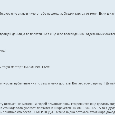
бя дуру я не знаю и ничего тебе не делала. Отвали курица от меня. Если шиз
озвращай деньги, а то прокатишься еще и по телевидению...отдельным сюжетом
чка!
 ты тогда мастер? ты АФЕРИСТКА!!!
аши угрозы публичные - из по земли меня достать. Вот это точно примут!! Дум
оту отвечать не можешь и людей обманываешь? кто решится еще сделать тат
в что наделала, убегает, прячится и шифруется. Ты АФЕРИСТКА... А то я дум
ь понимаю что после ТЕБЯ И ХОДЯТ, а тебе видно потом об этом инфа доходит