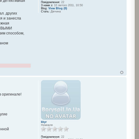
ки детективная
Повідомлення:
22
З нами з:
10 лютого 2011, 10:50
Blog:
View Blog (0)
Стать:
Дівчина
ал. других
ся и занесла
можная
РИВЫМИ
м способом,
аном
 оригинале!
угие
kkyr
Немовля
енной
Повідомлення:
22