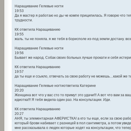
Наращивание Гелевые ногти
19:53
Да я мастер я работаю но ды че компе приципилась. Я говорю что те
трудности.
КК ответила Наращиванию
19:55
жаль. ты не поняла. я же тебя в борисполе из-под земли достану. в
Наращивание Гелевые ногти
19:56
Бывает же народ. Собак своих больных лучше прокати и себя истери
КК ответила Наращиванию
19:57
да ты еще и ссыкло, отвечать за свою работу не можешь....какой же
Наращивание Гелевые ногтиответила Катерине
20:20
Женщина вот что у вас сто то примут это удачи!!! А вот что вам за в
идиотка!!! Я тебя видила один раз. На консультации. Иди.
КК ответила Наращиванию
20:27
АНЯ, ты элементарная АФЕРИСТКА! а кто ты еще, если за свою раб
который брови набивает с разницей в пол сантиметра, а потом увиде
мне рассказывала о людях которые ходят на консультации, что тепер