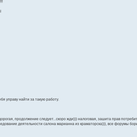
!!
l
ебя управу найти за такую работу.
 дорогая, продолжение следует...скоро жди))) налоговая, зашита прав потреби
следование деятельности салона марианна из краматорска))), все форумы бор