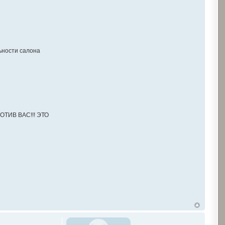
льности салона
ТИВ ВАС!!! ЭТО