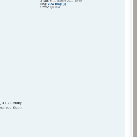
З нами з:
10 лютого 2011, 10:50
Blog:
View Blog (0)
Стать:
Дівчина
 а ты голову
лиентов, беря