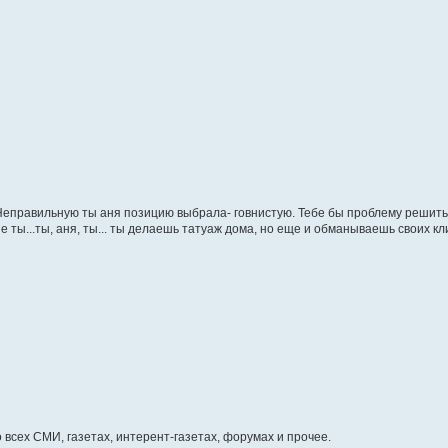
еправильную ты аня позицию выбрала- говнистую. Тебе бы проблему решить,
не ты...ты, аня, ты... ты делаешь татуаж дома, но еще и обманываешь своих к
о всех СМИ, газетах, интерент-газетах, форумах и прочее.