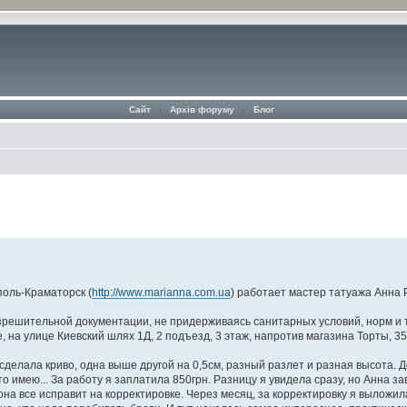
Сайт
‹
Архів форуму
‹
Блог
поль-Краматорск (
http://www.marianna.com.ua
) работает мастер татуажа Анна 
разрешительной документации, не придерживаясь санитарных условий, норм и
 на улице Киевский шлях 1Д, 2 подъезд, 3 этаж, напротив магазина Торты, 35
а сделала криво, одна выше другой на 0,5см, разный разлет и разная высота.
то имею... За работу я заплатила 850грн. Разницу я увидела сразу, но Анна за
о она все исправит на корректировке. Через месяц, за корректировку я выложи