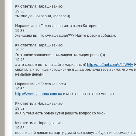
КК ответила Наращиванию
19:36
ты мне деньги верни, красава)))
Наращивание Гелевые ногтиответила Катерине
19:37
Женщина вы что сумашедшая??? Идите к своим собакам.
КК ответила Наращиванию
19:39
Это после заявления в милицию- милиция решит)))
19:43
а это совсем не ты на сайте марианны)))
http://clip2net.com/s/6JWFlV
Н
спрятала и вопишь истошно- не я .... да рекламы твоей уйма, что же 
немалые деньги!
Наращивание Гелевые ногти
19:52
http://Www.marianna.com.ua
и мне всеравно ваше мнение.
КК ответила Наращиванию
19:52
аня, у тебя есть ровно сутки решить вопрос со мной
КК ответила Наращиванию
19:53
перечисляй деньги на карту, думай как вернуть. будет информация в