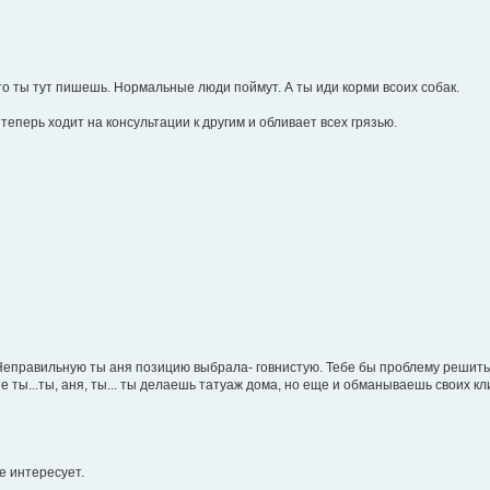
то ты тут пишешь. Нормальные люди поймут. А ты иди корми всоих собак.
теперь ходит на консультации к другим и обливает всех грязью.
еправильную ты аня позицию выбрала- говнистую. Тебе бы проблему решить,
не ты...ты, аня, ты... ты делаешь татуаж дома, но еще и обманываешь своих к
е интересует.