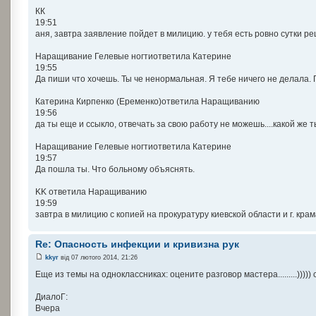
КК
19:51
аня, завтра заявление пойдет в милицию. у тебя есть ровно сутки ре
Наращивание Гелевые ногтиответила Катерине
19:55
Да пиши что хочешь. Ты че ненормальная. Я тебе ничего не делала. 
Катерина Кирпенко (Еременко)ответила Наращиванию
19:56
да ты еще и ссыкло, отвечать за свою работу не можешь....какой же
Наращивание Гелевые ногтиответила Катерине
19:57
Да пошла ты. Что больному объяснять.
KK ответила Наращиванию
19:59
завтра в милицию с копией на прокуратуру киевской области и г. крамат
Re: Опасность инфекции и кривизна рук
kkyr
від 07 лютого 2014, 21:26
Еще из темы на одноклассниках: оцените разговор мастера.........)))))
ДиалоГ:
Вчера