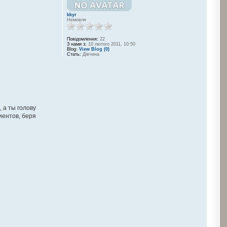
kkyr
Немовля
Повідомлення:
22
З нами з:
10 лютого 2011, 10:50
Blog:
View Blog (0)
Стать:
Дівчина
 а ты голову
лиентов, беря