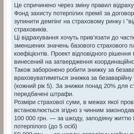
Це спричинено через зміну правил відраху
Фонд захисту потерпілих премії за догово
зупинити демпінг на страховому ринку і "ві
страховиків.
Ці відрахування хочуть прив'язати до част
зменшених значень базового страхового п
коефіцієнтів. Проект відповідного рішенн
винесений на затвердження координаційн
Також заборонено робити знижку за безава
враховуватиметься знижка за безаварійну ї
(кожний рік 5). За знижки понад 20% для с
передбачені штрафи.
Розміри страхової суми, в межах якої про
встановлюється згідно з чинним законодав
100 000 грн. — за шкоду, заподіяну життю 
потерпілого (до 5 осіб)