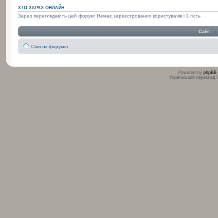
ХТО ЗАРАЗ ОНЛАЙН
Зараз переглядають цей форум: Немає зареєстрованих користувачів і 1 гість
Сайт
‹
Список форумів
Powered by
phpBB
Український переклад
:
: