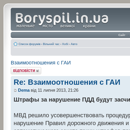
Сайт
‹
Список форумів
‹
Вільний час
‹
Хобі
‹
Авто
Взаимоотношения с ГАИ
Відповісти
Re: Взаимоотношения с ГАИ
Dema
від 11 липня 2013, 21:26
Штрафы за нарушение ПДД будут засчи
МВД решило усовершенствовать процедур
нарушение Правил дорожного движения и