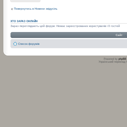
Повернутись в Новини звідусіль
ХТО ЗАРАЗ ОНЛАЙН
Зараз переглядають цей форум: Немає зареєстрованих користувачів і 0 гостей
Сайт
‹
Список форумів
Powered by
phpBB
Український переклад
:
: