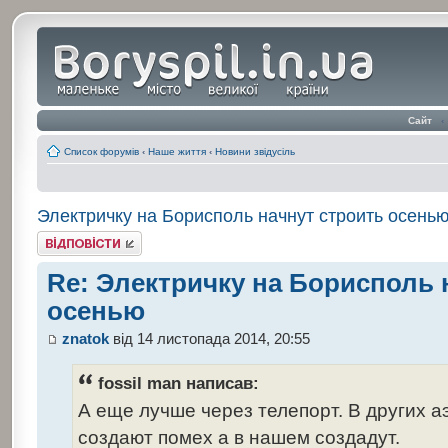
Сайт
‹
Список форумів
‹
Наше життя
‹
Новини звідусіль
Электричку на Борисполь начнут строить осень
Відповісти
Re: Электричку на Борисполь 
осенью
znatok
від 14 листопада 2014, 20:55
fossil man написав:
А еще лучше через телепорт. В других а
создают помех а в нашем создадут.