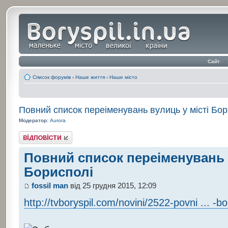
Сайт
‹
Список форумів
‹
Наше життя
‹
Наше місто
Повний список переіменувань вулиць у місті Бор
Модератор:
Aurora
Відповісти
Повний список переіменувань 
Борисполі
fossil man
від 25 грудня 2015, 12:09
http://tvboryspil.com/novini/2522-povni ... -bor