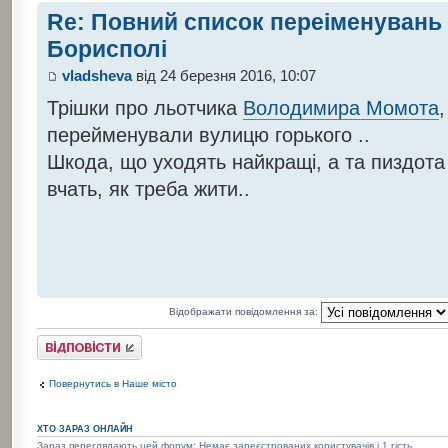
Re: Повний список переіменувань 
Борисполі
vladsheva
від 24 березня 2016, 10:07
Трішки про льотчика
Володимира Момота
,
перейменували вулицю горького ..
Шкода, що уходять найкращі, а та пиздота т
вчать, як треба жити..
Відображати повідомлення за:
Відповісти
Повернутись в Наше місто
ХТО ЗАРАЗ ОНЛАЙН
Зараз переглядають цей форум: Немає зареєстрованих користувачів і 1 гість