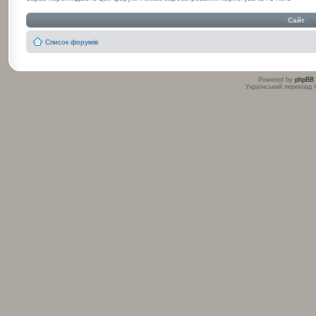
Сайт
‹
Список форумів
Powered by
phpBB
Український переклад
:
: