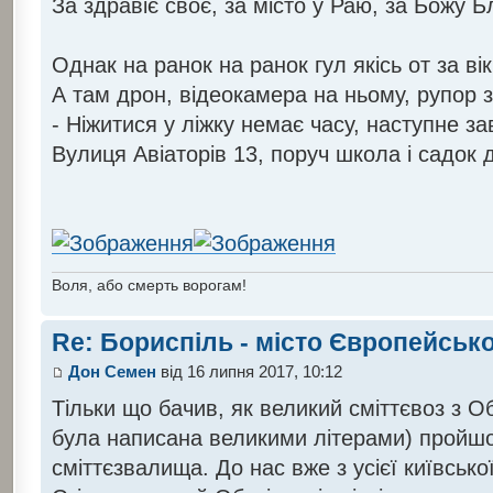
За здравіє своє, за місто у Раю, за Божу 
Однак на ранок на ранок гул якісь от за ві
А там дрон, відеокамера на ньому, рупор 
- Ніжитися у ліжку немає часу, наступне з
Вулиця Авіаторів 13, поруч школа і садок 
Воля, або смерть ворогам!
Re: Бориспіль - місто Європейсько
Дон Семен
від 16 липня 2017, 10:12
Тільки що бачив, як великий сміттєвоз з О
була написана великими літерами) пройшо
сміттєзвалища. До нас вже з усієї київської