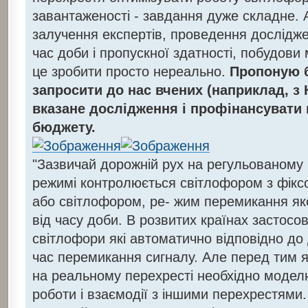
завантаженості - завдання дуже складне. А
залучення експертів, проведення дослідже
час доби і пропускної здатності, побудови м
це зробити просто нереально.
Пропоную 
запросити до нас вчених (наприклад, з К
вказане дослідження і профінансувати 
бюджету.
"Зазвичай дорожній рух на регульованому
режимі контролюється світлофором з фікс
або світлофором, ре- жим перемикання яко
від часу доби. В розвитих країнах застосо
світлофори які автоматично відповідно до
час перемикання сигналу. Але перед тим я
на реальному перехресті необхідно модел
роботи і взаємодії з іншими перехрестями