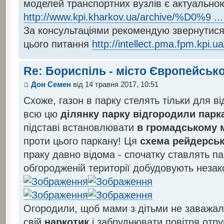
моделей транспортних вузлів є актуально
http://www.kpi.kharkov.ua/archive/%D0%9 ...
За консультаціями рекомендую звернутися 
цього питання
http://intellect.pma.fpm.kpi.ua/
Re: Бориспіль - місто Європейсько
Дон Семен
від 14 травня 2017, 10:51
Схоже, газон в парку стелять тільки для ві
всю цю
ділянку парку відгородили парк
підставі встановлювати
в громадському м
проти цього паркану! Ця
схема рейдерськ
праку давно відома - спочатку ставлять па
обгородженій території добудовують незак
Огородили, щоб мами з дітьми не заважа
свій
наркотик
і забруднювати повітря отр