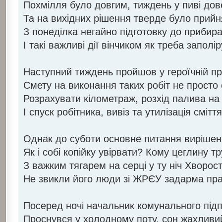
Похмілля було довгим, тиждень у пиві дов
Та на вихідних рішення тверде було прийн
З понеділка негайно підготовку до прибир
І такі важливі дії вінчиком як треба заполі
Наступний тиждень пройшов у героїчній пр
Смету на виконання таких робіт не просто
Розрахувати кілометраж, розхід палива на
І спуск робітника, вивіз та утилізація сміття
Однак до суботи основне питання вирішене
Як і собі копійку увірвати? Кому цеглину т
З важким тягарем на серці у ту ніч Хворос
Не звикли його люди зі ЖРЄУ задарма пр
Посеред ночі начальник комунального під
Проснувся у холодному поту, сон жахливи