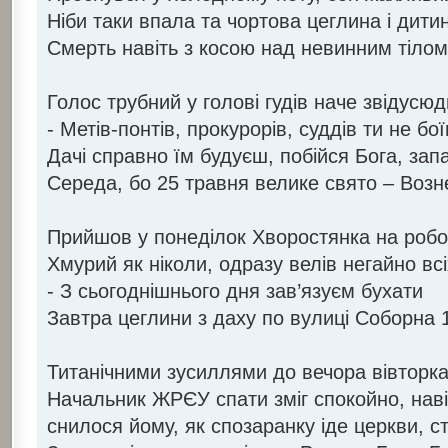
Ніби таки впала та чортова цеглина і дити
Смерть навіть з косою над невинним тіло
Голос трубний у голові гудів наче звідусюд
- Метів-понтів, прокурорів, суддів ти не бо
Дачі справно їм будуєш, побійся Бога, зап
Середа, бо 25 травня велике свято – Возн
Прийшов у понеділок Хворостянка на робо
Хмурий як ніколи, одразу велів негайно всі
- З сьогоднішнього дня зав’язуєм бухати
Завтра цеглини з даху по вулиці Соборна 
Титанічними зусиллями до вечора вівторка
Начальник ЖРЄУ спати зміг спокойно, навіт
снилося йому, як спозаранку іде церкви, ст