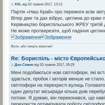
XXL
від 02 травня 2017, 13:13
Партія «Наш Край» про перемоги всім звіт
Вітер дме та дах вібрує, цеглина до краю
Керівництво бориспільського ЖРЕУ третій 
Не може протверезіти, щоб падіння цеглин
Воля, або смерть ворогам!
Re: Бориспіль - місто Європейсько
Дон Семен
від 03 травня 2017, 09:29
Мені подобаються нові світлофори, які вс
здається, пробок і заторів менше не стало
світлофори на перехресті вулиць Головатог
один депутат міськради кілька днів перебу
потоки. Я думаю, він переконався, що наві
перехрестя оптимізувати роботу світлофорі