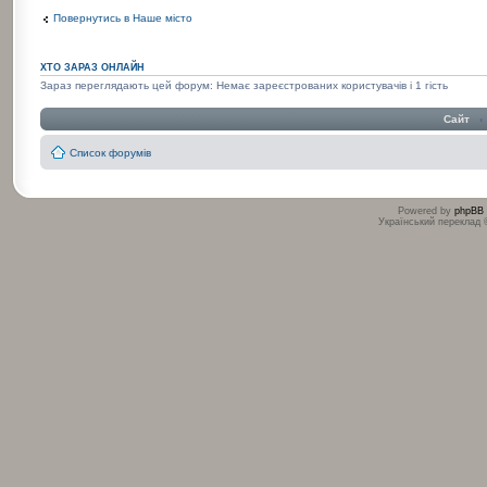
Повернутись в Наше місто
ХТО ЗАРАЗ ОНЛАЙН
Зараз переглядають цей форум: Немає зареєстрованих користувачів і 1 гість
Сайт
‹
Список форумів
Powered by
phpBB
Український переклад
:
: