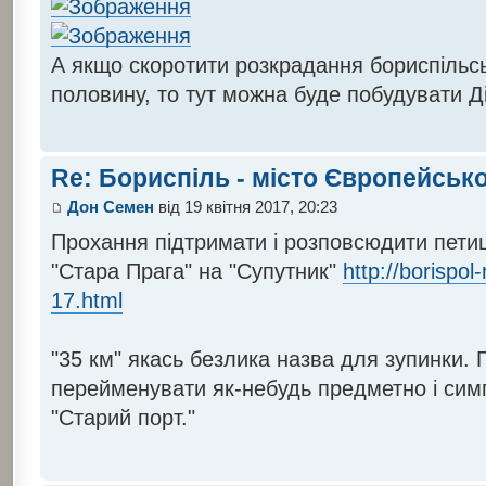
А якщо скоротити розкрадання бориспільс
половину, то тут можна буде побудувати Д
Re: Бориспіль - місто Європейсько
Дон Семен
від 19 квітня 2017, 20:23
Прохання підтримати і розповсюдити петиц
"Стара Прага" на "Супутник"
http://borispol
17.html
"35 км" якась безлика назва для зупинки. 
перейменувати як-небудь предметно і сим
"Старий порт."