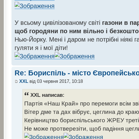
У всьому цивілізованому світі
газони в па
щоб городяни по ним вільно і безкошт
Нью-Йорку. Мені і даром не потрібні ніякі 
гуляти я і мої діти!
Re: Бориспіль - місто Європейсько
XXL
від 03 червня 2017, 10:18
XXL написав:
Партія «Наш Край» про перемоги всім зві
Вітер дме та дах вібрує, цеглина до кр
Керівництво бориспільського ЖРЕУ треті
Не може протверезіти, щоб падіння цегл