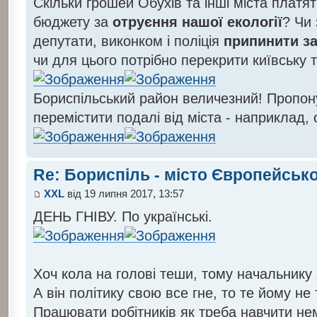
Скільки грошей Обухів та інші міста платя
бюджету за
отруєння нашої екології
? Чи 
депутати, виконком і поліція
припинити за
чи для цього потрібно перекрити київську 
Бориспільський район величезний! Пропо
перемістити подалі від міста - наприклад, 
Re: Бориспіль - місто Європейсько
XXL
від 19 липня 2017, 13:57
ДЕНЬ ГНІВУ. По українські.
Хоч кола на голові теши, тому начальник
А він політику свою все гне, то те йому не 
Працювати робітників як треба навчити н