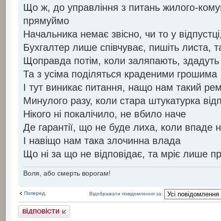
Що ж, до управління з питань жилого-ком
прямуймо
Начальника немає звісно, чи то у відпустці
Бухгалтер лише співчуває, пишіть листа, 
Щоправда потім, коли заляпають, здадуть
Та з усіма поділяться краденими грошима
І тут виникає питання, нащо нам такий ре
Минулого разу, коли стара штукатурка від
Нікого ні покалічило, не вбило наче
Де гарантії, що не буде лиха, коли впаде 
І навіщо нам така злочинна влада
Що ні за що не відповідає, та мріє лише п
Воля, або смерть ворогам!
Поперед.
Відображати повідомлення за:
Відповісти