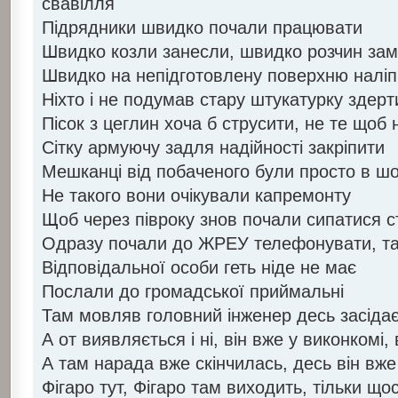
свавілля
Підрядники швидко почали працювати
Швидко козли занесли, швидко розчин за
Швидко на непідготовлену поверхню налі
Ніхто і не подумав стару штукатурку здерт
Пісок з цеглин хоча б струсити, не те щоб 
Сітку армуючу задля надійності закріпити
Мешканці від побаченого були просто в шо
Не такого вони очікували капремонту
Щоб через півроку знов почали сипатися с
Одразу почали до ЖРЕУ телефонувати, та
Відповідальної особи геть ніде не має
Послали до громадської приймальні
Там мовляв головний інженер десь засіда
А от виявляється і ні, він вже у виконкомі,
А там нарада вже скінчилась, десь він вже
Фігаро тут, Фігаро там виходить, тільки що