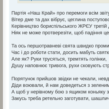
Партія «Наш Край» про перемоги всім звіт
Вітер дме та дах вібрує, цеглина поступо
Керівництво бориспільського ЖРЄУ третій 
Ніяк не може протверезіти, щоб падіння ц
Та ось першотравневі свята швидко пром
Час і до роботи стати, досить мабуть свят
Але як? Руки трусяться, тремтять голінки,
Душу наповнює тривога, рухи сковують стр
Порятунок прийшов звідки не чекали, невд
Діди воювали, й нам доведеться з зелени
А щоб у нерівному бою з ящиком коньяку зі
Закусь треба ретельно заготувати, шашли