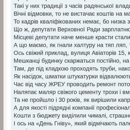
Такі у них традиції з часів радянської вла
Вічні відмовки, то не вистачає коштів на м
То кадрів кваліфікованих немає, бо низка 
Що ж, депутати Верховної Ради зарплатню
Місцеві депутати наче менше красти стал
А що маємо, як гнали халтуру на тяп ляп, 
Ось свіжий приклад, вулиця Авіаторів 15, к
Мешканці будинку скаржаться постійно, н
Там, де під кладкою проходять труби, нак
Як насідок, шматки штукатурки відвалюють
Час від часу ЖРЕУ проводить ремонт пот
Наляпає маляр свіжого цементу трохи і вм
Та не пройшло і 30 років, як вирішили ка
А для якості підрядні компанії професіона
Кошти з бюджету виділили чималі, страшн
І ось на «День Гніву», який відмічають па