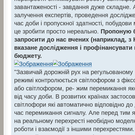
завантаженості - завдання дуже складне. А
залучення експертів, проведення дослідже
час доби і пропускної здатності, побудови м
це зробити просто нереально.
Пропоную 
запросити до нас вчених (наприклад, з К
вказане дослідження і профінансувати 
бюджету.
"Зазвичай дорожній рух на регульованому
режимі контролюється світлофором з фікс
або світлофором, ре- жим перемикання яко
від часу доби. В розвитих країнах застосо
світлофори які автоматично відповідно до
час перемикання сигналу. Але перед тим я
на реальному перехресті необхідно модел
роботи і взаємодії з іншими перехрестями