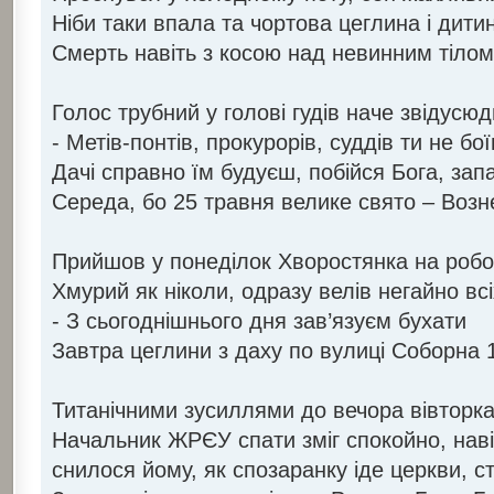
Ніби таки впала та чортова цеглина і дити
Смерть навіть з косою над невинним тіло
Голос трубний у голові гудів наче звідусюд
- Метів-понтів, прокурорів, суддів ти не бо
Дачі справно їм будуєш, побійся Бога, зап
Середа, бо 25 травня велике свято – Возн
Прийшов у понеділок Хворостянка на робо
Хмурий як ніколи, одразу велів негайно всі
- З сьогоднішнього дня зав’язуєм бухати
Завтра цеглини з даху по вулиці Соборна 
Титанічними зусиллями до вечора вівторка
Начальник ЖРЄУ спати зміг спокойно, навіт
снилося йому, як спозаранку іде церкви, ст