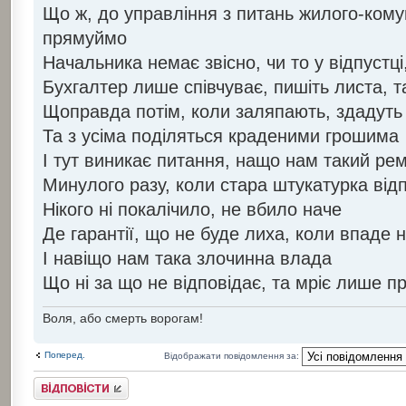
Що ж, до управління з питань жилого-ком
прямуймо
Начальника немає звісно, чи то у відпустці
Бухгалтер лише співчуває, пишіть листа, 
Щоправда потім, коли заляпають, здадуть
Та з усіма поділяться краденими грошима
І тут виникає питання, нащо нам такий ре
Минулого разу, коли стара штукатурка від
Нікого ні покалічило, не вбило наче
Де гарантії, що не буде лиха, коли впаде 
І навіщо нам така злочинна влада
Що ні за що не відповідає, та мріє лише п
Воля, або смерть ворогам!
Поперед.
Відображати повідомлення за:
Відповісти