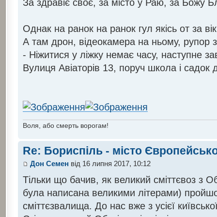
За здравіє своє, за місто у Раю, за Божу 
Однак на ранок на ранок гул якісь от за ві
А там дрон, відеокамера на ньому, рупор 
- Ніжитися у ліжку немає часу, наступне з
Вулиця Авіаторів 13, поруч школа і садок 
Воля, або смерть ворогам!
Re: Бориспіль - місто Європейсько
Дон Семен
від 16 липня 2017, 10:12
Тільки що бачив, як великий сміттєвоз з О
була написана великими літерами) пройшо
сміттєзвалища. До нас вже з усієї київської