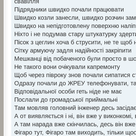
свавілля
Підрядники швидко почали працювати
Швидко козли занесли, швидко розчин за
Швидко на непідготовлену поверхню налі
Ніхто і не подумав стару штукатурку здерт
Пісок з цеглин хоча б струсити, не те щоб 
Сітку армуючу задля надійності закріпити
Мешканці від побаченого були просто в шо
Не такого вони очікували капремонту
Щоб через півроку знов почали сипатися с
Одразу почали до ЖРЕУ телефонувати, та
Відповідальної особи геть ніде не має
Послали до громадської приймальні
Там мовляв головний інженер десь засіда
А от виявляється і ні, він вже у виконкомі,
А там нарада вже скінчилась, десь він вже
Фігаро тут, Фігаро там виходить, тільки що