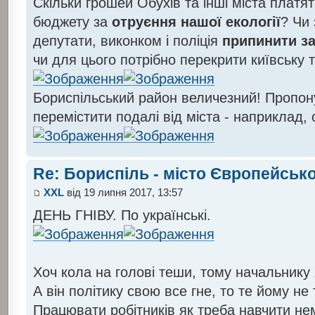
Скільки грошей Обухів та інші міста платя
бюджету за
отруєння нашої екології
? Чи 
депутати, виконком і поліція
припинити за
чи для цього потрібно перекрити київську 
Бориспільський район величезний! Пропо
перемістити подалі від міста - наприклад, 
Re: Бориспіль - місто Європейсько
XXL
від 19 липня 2017, 13:57
ДЕНЬ ГНІВУ. По українські.
Хоч кола на голові теши, тому начальник
А він політику свою все гне, то те йому не 
Працювати робітників як треба навчити н