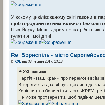
У всьому цивілізованому світі
газони в па
щоб городяни по ним вільно і безкошт
Нью-Йорку. Мені і даром не потрібні ніякі 
гуляти я і мої діти!
Re: Бориспіль - місто Європейсько
XXL
від 03 червня 2017, 10:18
XXL написав:
Партія «Наш Край» про перемоги всім зві
Вітер дме та дах вібрує, цеглина до кр
Керівництво бориспільського ЖРЕУ треті
Не може протверезіти, щоб падіння цегл