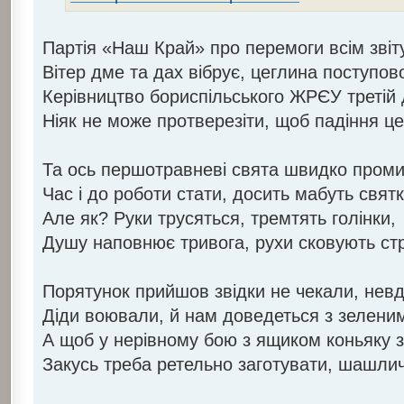
Партія «Наш Край» про перемоги всім звіт
Вітер дме та дах вібрує, цеглина поступо
Керівництво бориспільського ЖРЄУ третій 
Ніяк не може протверезіти, щоб падіння ц
Та ось першотравневі свята швидко пром
Час і до роботи стати, досить мабуть свят
Але як? Руки трусяться, тремтять голінки,
Душу наповнює тривога, рухи сковують стр
Порятунок прийшов звідки не чекали, невд
Діди воювали, й нам доведеться з зелени
А щоб у нерівному бою з ящиком коньяку зі
Закусь треба ретельно заготувати, шашли