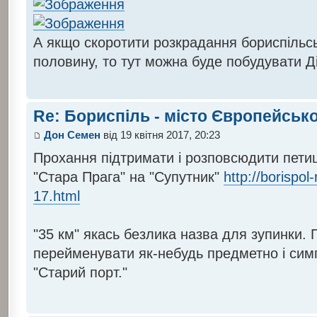
А якщо скоротити розкрадання бориспільс
половину, то тут можна буде побудувати Д
Re: Бориспіль - місто Європейсько
Дон Семен
від 19 квітня 2017, 20:23
Прохання підтримати і розповсюдити петиц
"Стара Прага" на "Супутник"
http://borispol
17.html
"35 км" якась безлика назва для зупинки. 
перейменувати як-небудь предметно і сим
"Старий порт."