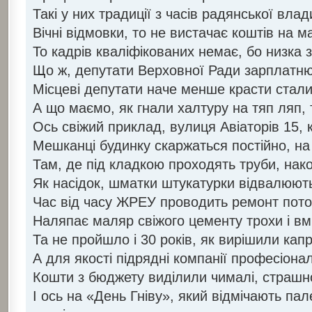
Такі у них традиції з часів радянської вла
Вічні відмовки, то не вистачає коштів на м
То кадрів кваліфікованих немає, бо низка 
Що ж, депутати Верховної Ради зарплатню
Місцеві депутати наче менше красти стал
А що маємо, як гнали халтуру на тяп ляп, 
Ось свіжий приклад, вулиця Авіаторів 15, к
Мешканці будинку скаржаться постійно, н
Там, де під кладкою проходять труби, нак
Як насідок, шматки штукатурки відвалюють
Час від часу ЖРЕУ проводить ремонт пот
Наляпає маляр свіжого цементу трохи і вм
Та не пройшло і 30 років, як вирішили ка
А для якості підрядні компанії професіона
Кошти з бюджету виділили чималі, страшн
І ось на «День Гніву», який відмічають па