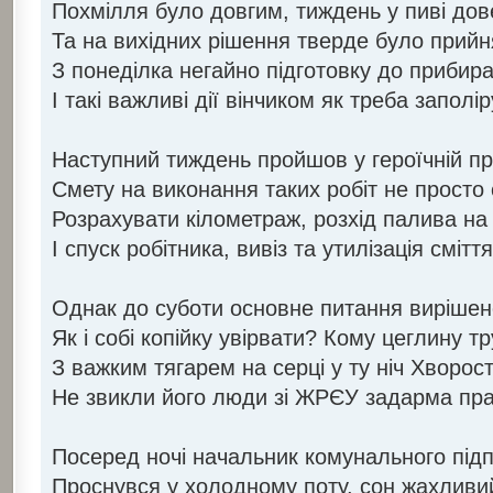
Похмілля було довгим, тиждень у пиві дов
Та на вихідних рішення тверде було прийн
З понеділка негайно підготовку до прибир
І такі важливі дії вінчиком як треба заполі
Наступний тиждень пройшов у героїчній пр
Смету на виконання таких робіт не просто
Розрахувати кілометраж, розхід палива на
І спуск робітника, вивіз та утилізація сміття
Однак до суботи основне питання вирішене
Як і собі копійку увірвати? Кому цеглину т
З важким тягарем на серці у ту ніч Хворос
Не звикли його люди зі ЖРЄУ задарма пр
Посеред ночі начальник комунального під
Проснувся у холодному поту, сон жахливи