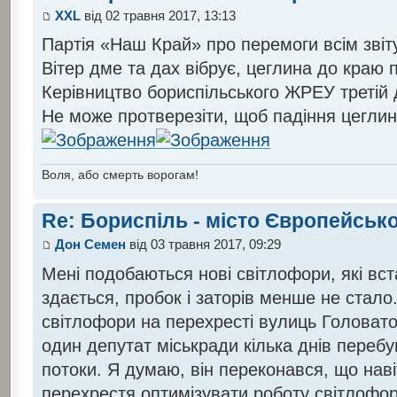
XXL
від 02 травня 2017, 13:13
Партія «Наш Край» про перемоги всім звіт
Вітер дме та дах вібрує, цеглина до краю
Керівництво бориспільського ЖРЕУ третій 
Не може протверезіти, щоб падіння цеглин
Воля, або смерть ворогам!
Re: Бориспіль - місто Європейсько
Дон Семен
від 03 травня 2017, 09:29
Мені подобаються нові світлофори, які вс
здається, пробок і заторів менше не стало
світлофори на перехресті вулиць Головатог
один депутат міськради кілька днів перебу
потоки. Я думаю, він переконався, що наві
перехрестя оптимізувати роботу світлофорі