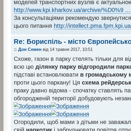
моделей транспортних вузлів є актуально
http://www.kpi.kharkov.ua/archive/%D0%9 ...
За консультаціями рекомендую звернутися 
цього питання
http://intellect.pma.fpm.kpi.ua/
Re: Бориспіль - місто Європейсько
Дон Семен
від 14 травня 2017, 10:51
Схоже, газон в парку стелять тільки для ві
всю цю
ділянку парку відгородили парк
підставі встановлювати
в громадському м
проти цього паркану! Ця
схема рейдерськ
праку давно відома - спочатку ставлять па
обгородженій території добудовують незак
Огородили, щоб мами з дітьми не заважа
свій
наркотик
і забруднювати повітря отр