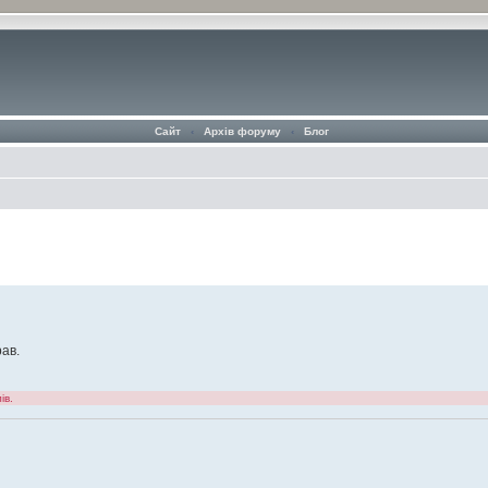
Сайт
‹
Архів форуму
‹
Блог
рав.
ів.