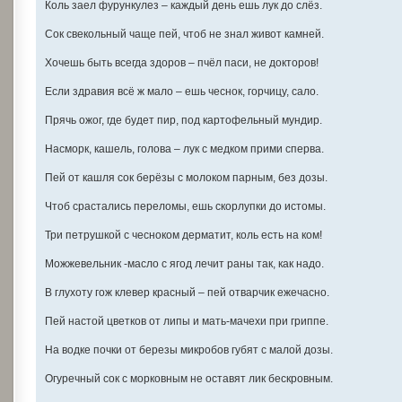
Коль заел фурункулез – каждый день ешь лук до слёз.
Сок свекольный чаще пей, чтоб не знал живот камней.
Хочешь быть всегда здоров – пчёл паси, не докторов!
Если здравия всё ж мало – ешь чеснок, горчицу, сало.
Прячь ожог, где будет пир, под картофельный мундир.
Насморк, кашель, голова – лук с медком прими сперва.
Пей от кашля сок берёзы с молоком парным, без дозы.
Чтоб срастались переломы, ешь скорлупки до истомы.
Три петрушкой с чесноком дерматит, коль есть на ком!
Можжевельник -масло с ягод лечит раны так, как надо.
В глухоту гож клевер красный – пей отварчик ежечасно.
Пей настой цветков от липы и мать-мачехи при гриппе.
На водке почки от березы микробов губят с малой дозы.
Огуречный сок с морковным не оставят лик бескровным.