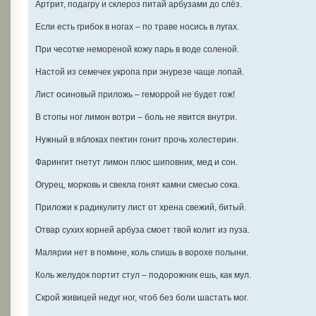
Артрит, подагру и склероз питай арбузами до слёз.
Если есть грибок в ногах – по траве носись в лугах.
При чесотке немореной кожу парь в воде соленой.
Настой из семечек укропа при энурезе чаще лопай.
Лист осиновый приложь – геморрой не будет гож!
В стопы ног лимон вотри – боль не явится внутри.
Нужный в яблоках пектин гонит прочь холестерин.
Фарингит гнетут лимон плюс шиповник, мед и сон.
Огурец, морковь и свекла гонят камни смесью сока.
Приложи к радикулиту лист от хрена свежий, битый.
Отвар сухих корней арбуза смоет твой колит из пуза.
Малярии нет в помине, коль спишь в ворохе полыни.
Коль желудок портит стул – подорожник ешь, как мул.
Скрой живицей недуг ног, чтоб без боли шастать мог.