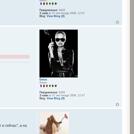
Ангел
Повідомлення:
6428
З нами з:
07 листопада 2008, 12:47
Blog:
View Blog (0)
Dema
Ангел
Повідомлення:
6428
З нами з:
07 листопада 2008, 12:47
Blog:
View Blog (0)
и сейчас", а на