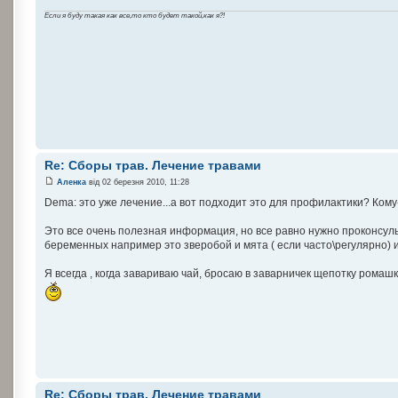
Если я буду такая как все,то кто будет такой,как я?!
Re: Сборы трав. Лечение травами
Аленка
від 02 березня 2010, 11:28
Dema: это уже лечение...а вот подходит это для профилактики? Ком
Это все очень полезная информация, но все равно нужно проконсуль
беременных например это зверобой и мята ( если часто\регулярно) и
Я всегда , когда завариваю чай, бросаю в заварничек щепотку ромаш
Re: Сборы трав. Лечение травами