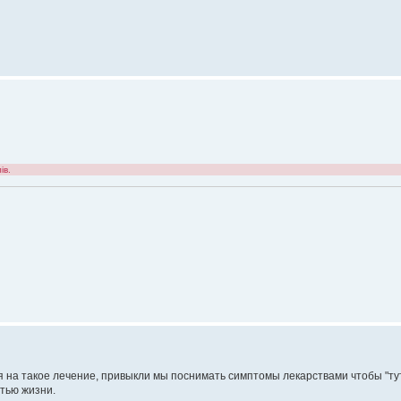
ів.
 на такое лечение, привыкли мы поснимать симптомы лекарствами чтобы "тут 
стью жизни.