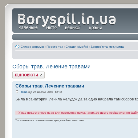
Список форумів
‹
Просто так
‹
Справи сімейні
‹
Здоров'я та медицина
Сборы трав. Лечение травами
Відповісти
Сборы трав. Лечение травами
Dema
від 26 лютого 2010, 13:03
Была в санатории, лечила желудок да за одно набрала там сборов т
У вас недостатньо прав для перегляду приєднаних до цього повідомлення файл
Тот, кто не понял твоего молчания, вряд ли поймет твои слова