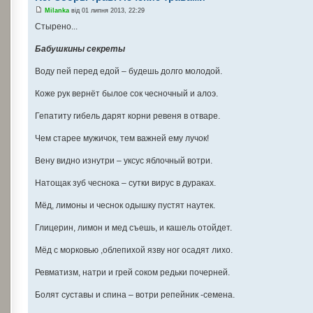
Milanka
від 01 липня 2013, 22:29
Стырено...
Бабушкины секреты
Воду пей перед едой – будешь долго молодой.
Коже рук вернёт былое сок чесночный и алоэ.
Гепатиту гибель дарят корни ревеня в отваре.
Чем старее мужичок, тем важней ему лучок!
Вену видно изнутри – уксус яблочный вотри.
Натощак зуб чеснока – сутки вирус в дураках.
Мёд, лимоны и чеснок одышку пустят наутек.
Глицерин, лимон и мед съешь, и кашель отойдет.
Мёд с морковью ,облепихой язву ног осадят лихо.
Ревматизм, натри и грей соком редьки почерней.
Болят суставы и спина – вотри репейник -семена.