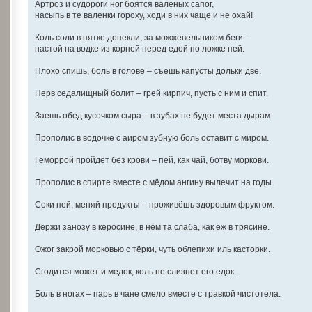
Артроз и судороги ног боятся валеных сапог,
насыпь в те валенки гороху, ходи в них чаще и не охай!
Коль соли в пятке допекли, за можжевельником беги –
настой на водке из корней перед едой по ложке пей.
Плохо спишь, боль в голове – съешь капусты дольки две.
Нерв седалищный болит – грей кирпич, пусть с ним и спит.
Заешь обед кусочком сыра – в зубах не будет места дырам.
Прополис в водочке с аиром зубную боль оставит с миром.
Геморрой пройдёт без крови – пей, как чай, ботву моркови.
Прополис в спирте вместе с мёдом ангину вылечит на годы.
Соки пей, меняй продукты – проживёшь здоровым фруктом.
Держи занозу в керосине, в нём та слаба, как ёж в трясине.
Ожог закрой морковью с тёрки, чуть облепихи иль касторки.
Сгодится может и медок, коль не слизнет его едок.
Боль в ногах – парь в чане смело вместе с травкой чистотела.