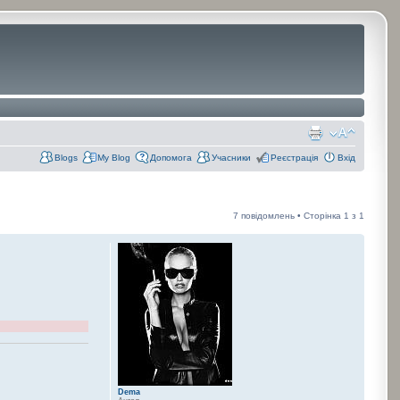
Blogs
My Blog
Допомога
Учасники
Реєстрація
Вхід
7 повідомлень • Сторінка
1
з
1
Dema