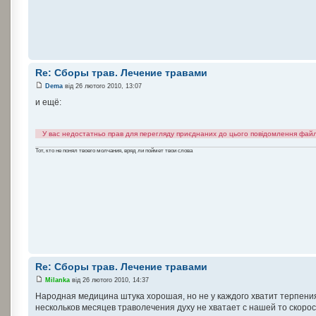
Re: Сборы трав. Лечение травами
Dema
від 26 лютого 2010, 13:07
и ещё:
У вас недостатньо прав для перегляду приєднаних до цього повідомлення файл
Тот, кто не понял твоего молчания, вряд ли поймет твои слова
Re: Сборы трав. Лечение травами
Milanka
від 26 лютого 2010, 14:37
Народная медицина штука хорошая, но не у каждого хватит терпения
нескольков месяцев траволечения духу не хватает с нашей то скоро