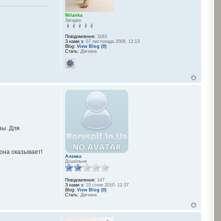
Milanka
Загадка
Повідомлення:
3183
З нами з:
07 листопада 2008, 13:13
Blog:
View Blog (0)
Стать:
Дівчина
ны. Для
 она оказывает!
Аленка
Дошкільня
Повідомлення:
147
З нами з:
10 січня 2010, 12:37
Blog:
View Blog (0)
Стать:
Дівчина