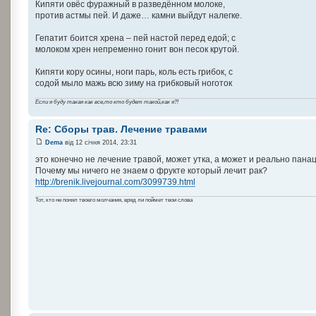
Кипяти овёс фуражный в разведённом молоке,
против астмы пей. И даже… камни выйдут налегке.
Гепатит боится хрена – пей настой перед едой; с
молоком хрен непременно гонит вон песок крутой.
Кипяти кору осины, ноги парь, коль есть грибок, с
содой мыло мажь всю зиму на грибковый ноготок
Если я буду такая как все,то кто будет такой,как я?!
Re: Сборы трав. Лечение травами
Dema
від 12 січня 2014, 23:31
это конечно не лечение травой, может утка, а может и реально пана
Почему мы ничего не знаем о фрукте который лечит рак?
http://brenik.livejournal.com/3099739.html
Тот, кто не понял твоего молчания, вряд ли поймет твои слова