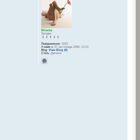
Milanka
Загадка
Повідомлення:
3183
З нами з:
07 листопада 2008, 13:13
Blog:
View Blog (0)
Стать:
Дівчина