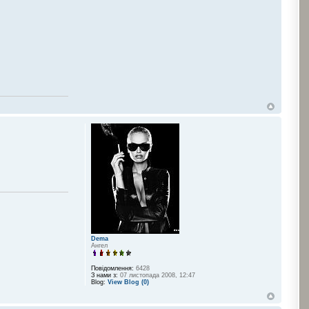
Dema
Ангел
Повідомлення:
6428
З нами з:
07 листопада 2008, 12:47
Blog:
View Blog (0)